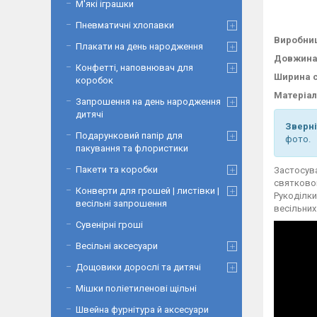
М'які іграшки
Пневматичні хлопавки
Виробни
Плакати на день народження
Довжина 
Конфетті, наповнювач для
Ширина с
коробок
Матеріал
Запрошення на день народження
дитячі
Зверні
Подарунковий папір для
фото.
пакування та флористики
Пакети та коробки
Застосува
святковог
Конверти для грошей | листівки |
Рукоділки
весільні запрошення
весільних
Сувенірні гроші
Весільні аксесуари
Дощовики дорослі та дитячі
Мішки поліетиленові щільні
Швейна фурнітура й аксесуари