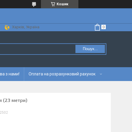
Кошик
Харків, Україна
Пошук...
ва з нами!
Оплата на розрахунковий рахунок
м (23 метри)
2502