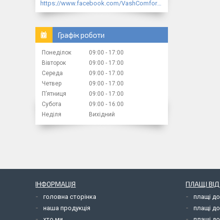
https://www.facebook.com/VashComfort.ua/
Графік роботи
Понеділок
09:00
17:00
Вівторок
09:00
17:00
Середа
09:00
17:00
Четвер
09:00
17:00
Пʼятниця
09:00
17:00
Субота
09:00
16:00
Неділя
Вихідний
ІНФОРМАЦІЯ
ПЛАЩІ ВІ
головна сторінка
плащі д
наша продукція
плащі д
хто ми
плащі до