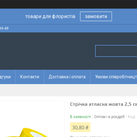
товари для флористів
замовити
99-49
дгуки
Контакти
Доставка і оплата
Умови співробітницт
Стрічка атласна жовта 2,5 с
В наявності
Оптом і в роздріб
Код:
30,80 ₴