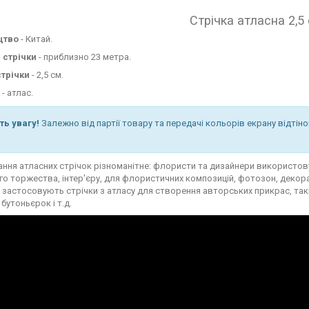
Стрічка атласна 2,5
цтво
- Китай.
стрічки
- приблизно 23 метра.
трічки
- 2,5 см.
- атлас.
ть увагу!
Залежно від партії товару та передачі кольорів екрану відтін
ння атласних стрічок різноманітне: флористи та дизайнери використову
о торжества, інтер'єру, для флористичних композицій, фотозон, декор
 застосовують стрічки з атласу для створення авторських прикрас, таких
 бутоньєрок і т.д.