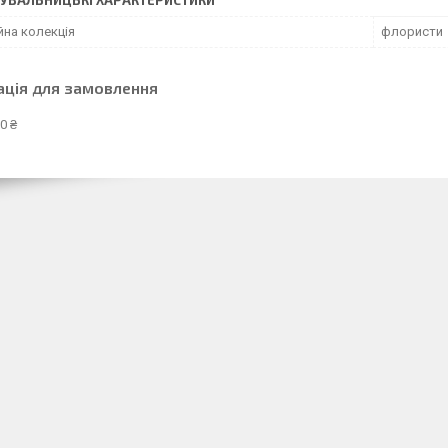
йна колекція
флористи
ація для замовлення
0 ₴