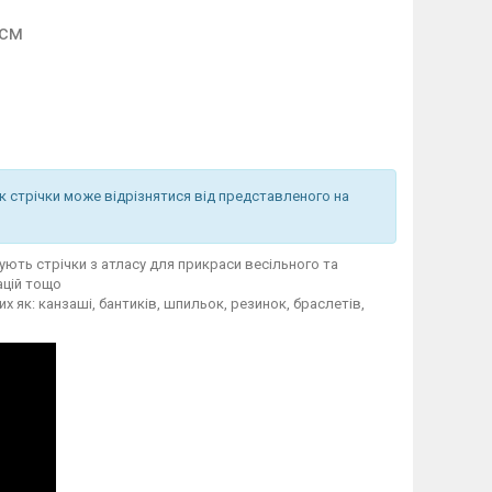
 см
ок стрічки може відрізнятися від представленого на
ють стрічки з атласу для прикраси весільного та
ацій тощо
 як: канзаші, бантиків, шпильок, резинок, браслетів,