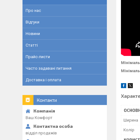
Про нас
Відгуки
Новини
Статті
Прайс-листи
Мінімаль
Часто задавані питання
Мінімаль
Доставка і оплата
Характ
Контакти
ОСНОВН
Ваш Комфорт
Ширина
Колір
відділ продажів
КОРИСТ