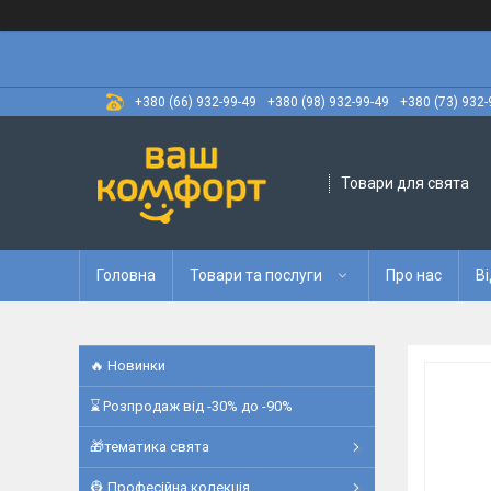
+380 (66) 932-99-49
+380 (98) 932-99-49
+380 (73) 932-
Товари для свята
Головна
Товари та послуги
Про нас
Ві
🔥 Новинки
⌛ Розпродаж від -30% до -90%
🎁тематика свята
👷 Професійна колекція