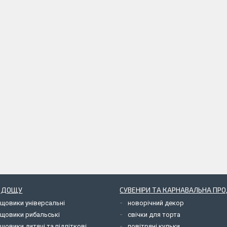
Д ДОЩУ
СУВЕНІРИ ТА КАРНАВАЛЬНА ПР
ощовики універсальні
новорічний декор
ощовики рибальські
свічки для торта
щовики дитячі та підліткові
повітряні кульки