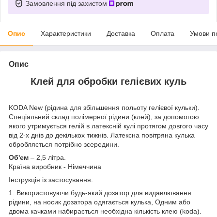
Замовлення під захистом
Опис
Характеристики
Доставка
Оплата
Умови п
Опис
Клей для обробки гелієвих куль
KODA New (рідина для збільшення польоту гелієвої кульки).
Спеціальний склад полімерної рідини (клей), за допомогою
якого утримується гелій в латексній кулі протягом довгого часу
від 2-х днів до декількох тижнів. Латексна повітряна кулька
обробляється потрібно зсередини.
Об'єм
– 2,5 літра.
Країна виробник - Німеччина
Інструкція із застосування:
1. Використовуючи будь-який дозатор для видавлювання
рідини, на носик дозатора одягається кулька, Одним або
двома качками набирається необхідна кількість клею (koda).