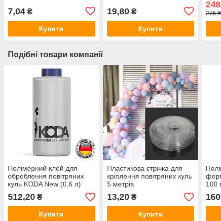
248
7,04
19,80
₴
₴
276 
Купити
Купити
Подібні товари компанії
Полімерний клей для
Пластикова стрічка для
Полі
оброблення повітряних
кріплення повітряних куль
форм
куль KODA New (0,6 л)
5 метрів
100 
512,20
13,20
160
₴
₴
Купити
Купити