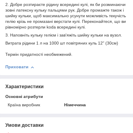
2. Добре розтираєте рідину всередині кулі, як би розминаючи
зовні латексну кульку пальцями рук. Добре промажте також і
шийку кульки, щоб максимально усунути можливість текучість
гелію крізь не промазані верстати кулі. Переконайтеся, що ви
рівномірно розтерли koda всередині кулі.
3. Наповніть кульку гелієм і зав'яжіть шийку кульки на вузол.
Витрата рідини 1 л на 1000 шт повітряних куль 12" (30см)
Термін придатності необмежений.
Приховати
Характеристики
Основні атрибути
Країна виробник
Німеччина
Умови доставки