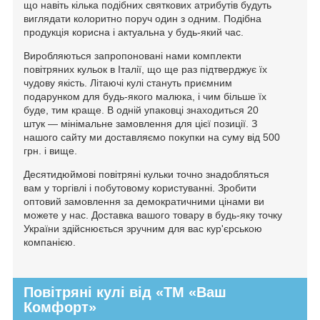
що навіть кілька подібних святкових атрибутів будуть
виглядати колоритно поруч один з одним. Подібна
продукція корисна і актуальна у будь-який час.
Виробляються запропоновані нами комплекти
повітряних кульок в Італії, що ще раз підтверджує їх
чудову якість. Літаючі кулі стануть приємним
подарунком для будь-якого малюка, і чим більше їх
буде, тим краще. В одній упаковці знаходиться 20
штук — мінімальне замовлення для цієї позиції. З
нашого сайту ми доставляємо покупки на суму від 500
грн. і вище.
Десятидюймові повітряні кульки точно знадобляться
вам у торгівлі і побутовому користуванні. Зробити
оптовий замовлення за демократичними цінами ви
можете у нас. Доставка вашого товару в будь-яку точку
України здійснюється зручним для вас кур'єрською
компанією.
Повітряні кулі від «ТМ «Ваш
Комфорт»