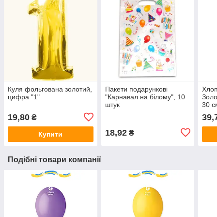
Куля фольгована золотий,
Пакети подарункові
Хлоп
цифра "1"
"Карнавал на білому", 10
Золо
штук
30 с
19,80
39,
₴
18,92
₴
Купити
Подібні товари компанії