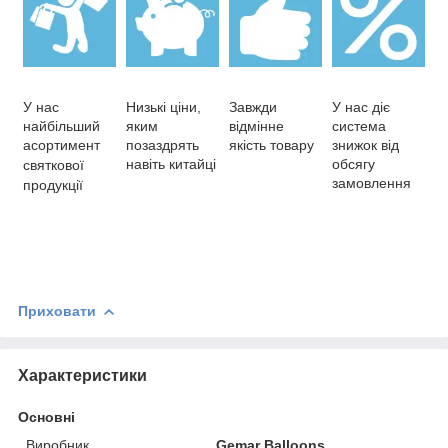
У нас
Низькі ціни,
Завжди
У нас діє
найбільший
яким
відмінне
система
асортимент
позаздрять
якість товару
знижок від
навіть китайці
обсягу
святкової
замовлення
продукції
Приховати
Характеристики
Основні
Виробник
Gemar Balloons