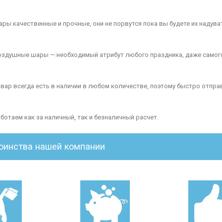
ары качественные и прочные, они не порвутся пока вы будете их надува
оздушные шары —
необходимый атрибут любого праздника, даже самог
овар всегда есть в наличии в любом количестве, поэтому быстро отпра
аботаем как за наличный, так и безналичный расчет.
оинства нашей компании