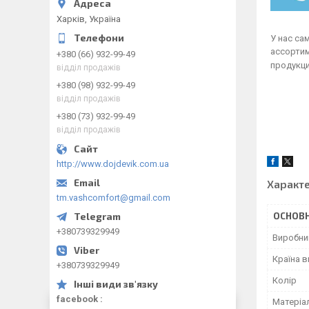
Харків, Україна
У нас с
ассорти
+380 (66) 932-99-49
продукц
відділ продажів
+380 (98) 932-99-49
відділ продажів
+380 (73) 932-99-49
відділ продажів
http://www.dojdevik.com.ua
Характ
tm.vashcomfort@gmail.com
ОСНОВН
+380739329949
Виробни
Країна 
+380739329949
Колір
facebook
Матеріа