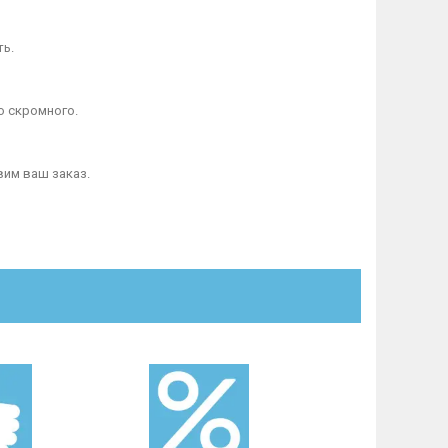
ть.
о скромного.
вим ваш заказ.