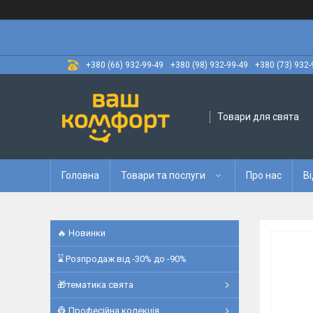
+380 (66) 932-99-49
+380 (98) 932-99-49
+380 (73) 932-
Товари для свята
Головна
Товари та послуги
Про нас
Ві
🔥 Новинки
⌛ Розпродаж від -30% до -90%
🎁тематика свята
👷 Професійна колекція