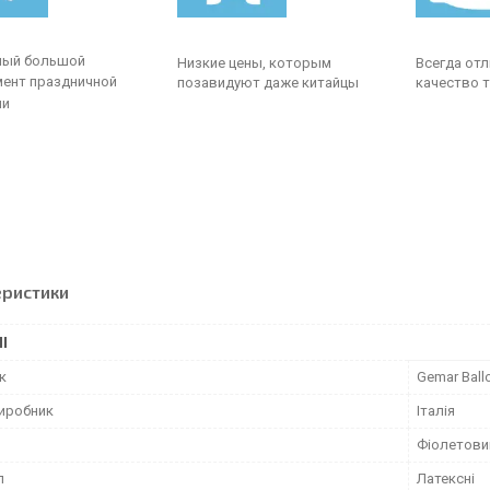
амый большой
Низкие цены, которым
Всегда от
мент
праздничной
позавидуют даже китайцы
качество 
ии
еристики
І
к
Gemar Ball
виробник
Італія
Фіолетови
л
Латексні