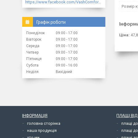
https://www.facebook.com/VashComfort.ua/
Розмір к
Графік роботи
Інформ
Понеділок
09:00
17:00
Ціна:
47,8
Вівторок
09:00
17:00
Середа
09:00
17:00
Четвер
09:00
17:00
Пʼятниця
09:00
17:00
Субота
09:00
16:00
Неділя
Вихідний
ІНФОРМАЦІЯ
ПЛАЩІ ВІ
головна сторінка
плащі д
наша продукція
плащі д
хто ми
плащі до