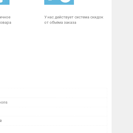
личное
У нас действует система скидок
товара
от объёма заказа
oons
й