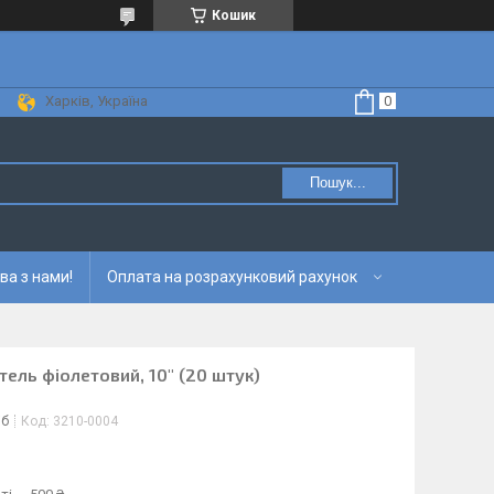
Кошик
Харків, Україна
Пошук...
ва з нами!
Оплата на розрахунковий рахунок
тель фіолетовий, 10" (20 штук)
іб
Код:
3210-0004