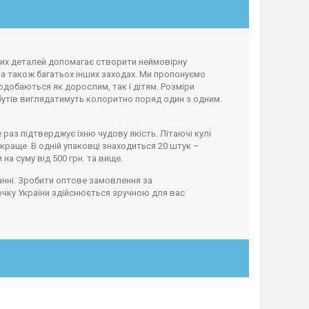
авих деталей допомагає створити неймовірну
, а також багатьох інших заходах. Ми пропонуємо
одобаються як дорослим, так і дітям. Розміри
рибутів виглядатимуть колоритно поряд один з одним.
раз підтверджує їхню чудову якість. Літаючі кулі
 краще. В одній упаковці знаходиться 20 штук –
на суму від 500 грн. та вище.
анні. Зробити оптове замовлення за
очку України здійснюється зручною для вас