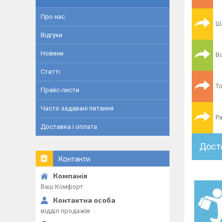
Про нас
Ш
Відгуки
Новини
В
Статті
Т
Прайс-листи
Часто задавані питання
Р
Доставка і оплата
Дост
Контакти
Ваш Комфорт
відділ продажів