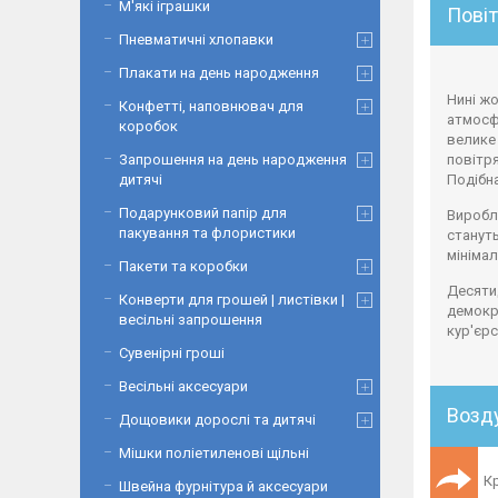
М'які іграшки
Повіт
Пневматичні хлопавки
Плакати на день народження
Нині ж
Конфетті, наповнювач для
атмосфе
коробок
велике 
Запрошення на день народження
повітря
дитячі
Подібна
Подарунковий папір для
Виробля
пакування та флористики
стануть
мінімал
Пакети та коробки
Десятид
Конверти для грошей | листівки |
демокр
весільні запрошення
кур'єр
Сувенірні гроші
Весільні аксесуари
Возд
Дощовики дорослі та дитячі
Мішки поліетиленові щільні
К
Швейна фурнітура й аксесуари