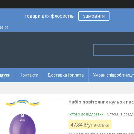
товари для флористів
замовити
99-49
дгуки
Контакти
Доставка і оплата
Умови співробітницт
Набір повітряних кульок пас
Готово до відправки
Оптом і в роздр
47,84 ₴/упаковка