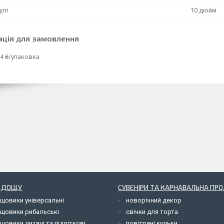
улі
10 дюйм
ація для замовлення
4 ₴/упаковка
Д ДОЩУ
СУВЕНІРИ ТА КАРНАВАЛЬНА ПР
ощовики універсальні
новорічний декор
ощовики рибальські
свічки для торта
щовики дитячі та підліткові
повітряні кульки