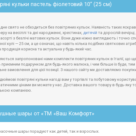
ряні кульки пастель фіолетовий 10” (25 см)
одне свято не обходиться без повітряних кульок. Наявність таких яскр
ру на весіллі та дні народженні, хрестинах,
дитячій
та дорослій вечірці
асорті з безлічі матових кульок. Вони дуже ніжно виглядають і точно сп
ної кулі — 25 см, а це означає, що навіть кілька подібних святкових ат
 продукція корисна та актуальна у будь-який час.
ються запропоновані нами комплекти повітряних кульок в Італії, що ще 
 приємним подарунком для будь-якого малюка, і чим більше їх буде, тим
ьне замовлення для цієї позиції. З нашого сайту ми доставляємо покупки 
юймові повітряні кульки нагоді вам у торгівлі та побутовому користув
атичними цінами ви можете у нас. Доставка вашого товару в будь-яку т
ською компанією.
ушные шары от «ТМ «Ваш Комфорт»
расочные шары порадуют как детей, так и взрослых.