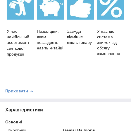
У нас
Низькі ціни,
Завжди
У нас діє
найбільший
яким
відмінне
система
асортимент
позаздрять
якість товару
знижок від
навіть китайці
обсягу
святкової
замовлення
продукції
Приховати
Характеристики
Основні
Виробник
Gemar Balloons