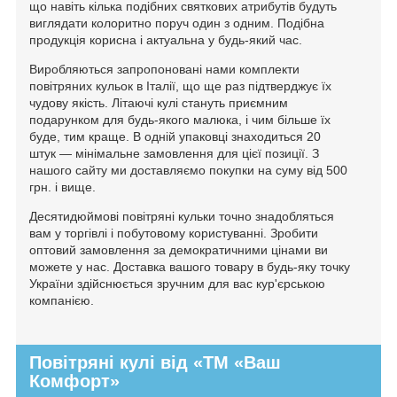
що навіть кілька подібних святкових атрибутів будуть
виглядати колоритно поруч один з одним. Подібна
продукція корисна і актуальна у будь-який час.
Виробляються запропоновані нами комплекти
повітряних кульок в Італії, що ще раз підтверджує їх
чудову якість. Літаючі кулі стануть приємним
подарунком для будь-якого малюка, і чим більше їх
буде, тим краще. В одній упаковці знаходиться 20
штук — мінімальне замовлення для цієї позиції. З
нашого сайту ми доставляємо покупки на суму від 500
грн. і вище.
Десятидюймові повітряні кульки точно знадобляться
вам у торгівлі і побутовому користуванні. Зробити
оптовий замовлення за демократичними цінами ви
можете у нас. Доставка вашого товару в будь-яку точку
України здійснюється зручним для вас кур'єрською
компанією.
Повітряні кулі від «ТМ «Ваш
Комфорт»