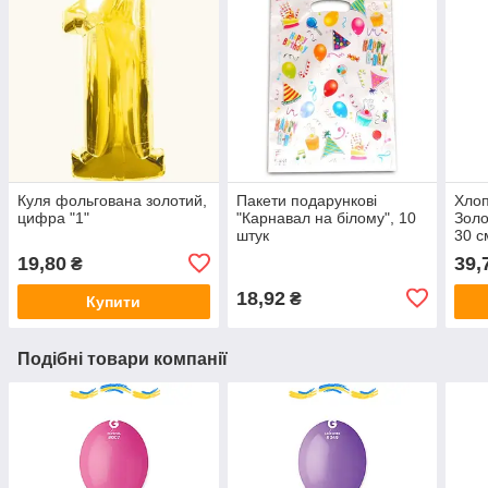
Куля фольгована золотий,
Пакети подарункові
Хлоп
цифра "1"
"Карнавал на білому", 10
Золо
штук
30 с
19,80
39,
₴
18,92
₴
Купити
Подібні товари компанії