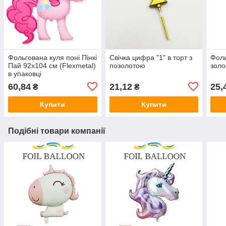
Фольгована куля поні Пінкі
Свічка цифра "1" в торт з
Фоль
Пай 92х104 см (Flexmetal)
позолотою
золо
в упаковці
60,84
21,12
25,
₴
₴
Купити
Купити
Подібні товари компанії