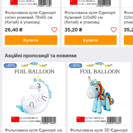
Фольгована куля Єдиноріг
Фольгована куля Єдиноріг
Фоль
сатин рожевий 78х65 см
бузковий 110х80 см
110х
(Китай) в упаковці
(Китай) в упаковці
упак
26,40
35,20
35,
₴
₴
Купити
Купити
Акційні пропозиції та новинки
–40%
–40%
Фольгована куля Єдиноріг на
Фольгована куля 3D Єдиноріг