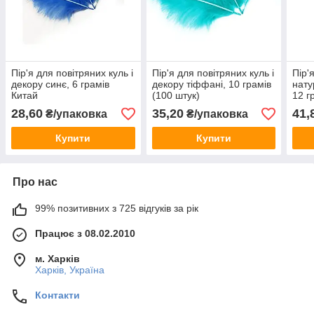
Пір'я для повітряних куль і
Пір'я для повітряних куль і
Пір'
декору синє, 6 грамів
декору тіффані, 10 грамів
нату
Китай
(100 штук)
12 г
28,60
35,20
41,
₴/упаковка
₴/упаковка
Купити
Купити
Про нас
99% позитивних з 725 відгуків за рік
Працює з 08.02.2010
м. Харків
Харків, Україна
Контакти