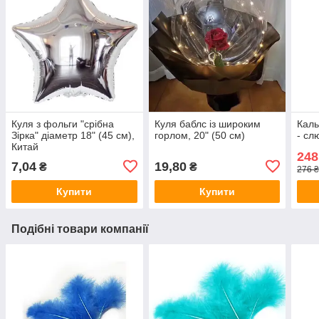
Куля з фольги "срібна
Куля баблс із широким
Каль
Зірка" діаметр 18" (45 см),
горлом, 20" (50 см)
- сл
Китай
248
7,04
19,80
₴
₴
276 
Купити
Купити
Подібні товари компанії