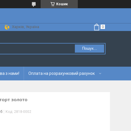
Кошик
Харків, Україна
Пошук...
ва з нами!
Оплата на розрахунковий рахунок
 торт золото
іб
Код:
2818-0002