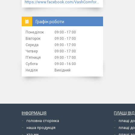
https://www.facebook.com/VashComfort.ua/
Графік роботи
Понеділок
09:00
17:00
Вівторок
09:00
17:00
Середа
09:00
17:00
Четвер
09:00
17:00
Пʼятниця
09:00
17:00
Субота
09:00
16:00
Неділя
Вихідний
ІНФОРМАЦІЯ
ПЛАЩІ ВІ
головна сторінка
плащі д
наша продукція
плащі д
хто ми
плащі до