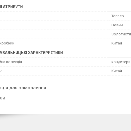
І АТРИБУТИ
Топпер
Новий
Золотисти
виробник
Китай
УВАЛЬНИЦЬКІ ХАРАКТЕРИСТИКИ
йна колекція
кондитери
к
Китай
ація для замовлення
0 ₴