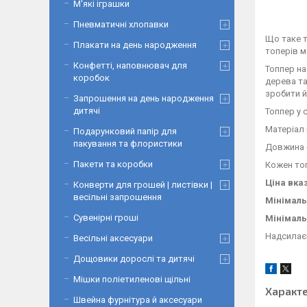
М'які іграшки
Пневматичні хлопавки
Що таке т
Плакати на день народження
топерів мо
Конфетті, наповнювач для
Топпер на
коробок
дерева та
зробити й
Запрошення на день народження
дитячі
Топпер у 
Матеріал 
Подарунковий папір для
пакування та флористики
Довжина -
Пакети та коробки
Кожен топ
Ціна вка
Конверти для грошей | листівки |
весільні запрошення
Мінімальн
Сувенірні гроші
Мінімаль
Надсилаєм
Весільні аксесуари
Дощовики дорослі та дитячі
Мішки поліетиленові щільні
Характ
Швейна фурнітура й аксесуари