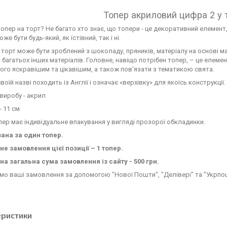
Топер акриловий цифра 2 у 
опер на торт? Не багато хто знає, що топери - це декоративний елемен
же бути будь-який, як їстівний, так і ні.
 торт може бути зроблений з шоколаду, пряників, матеріалу на основі ма
 багатьох інших матеріалів. Головне, навіщо потрібен топер, – це елем
ого яскравішим та цікавішим, а також пов'язати з тематикою свята.
своїй назві походить із Англії і означає «верхівку» для якоїсь конструкції
виробу - акрил
 11 см
ер має індивідуальне впакування у вигляді прозорої обкладинки.
зана за один топер.
е замовлення цієї позиції – 1 топер.
на загальна сума замовлення із сайту - 500 грн.
о ваші замовлення за допомогою "Нової Пошти", "Делівері" та "Укрпо
еристики