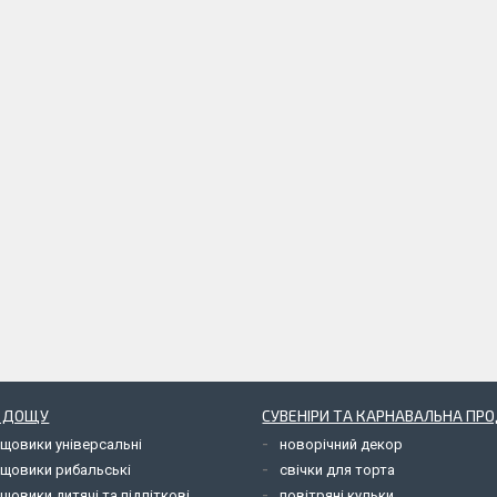
Д ДОЩУ
СУВЕНІРИ ТА КАРНАВАЛЬНА ПР
ощовики універсальні
новорічний декор
ощовики рибальські
свічки для торта
щовики дитячі та підліткові
повітряні кульки