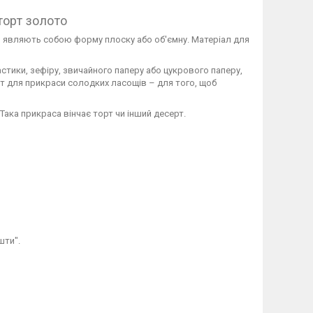
торт золото
т, являють собою форму плоску або об'ємну. Матеріал для
стики, зефіру, звичайного паперу або цукрового паперу,
ент для прикраси солодких ласощів – для того, щоб
. Така прикраса вінчає торт чи інший десерт.
шти".