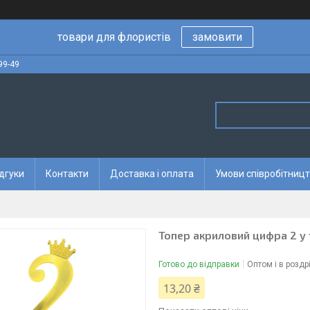
товари для флористів
замовити
99-49
дгуки
Контакти
Доставка і оплата
Умови співробітницт
Топер акриловий цифра 2 у
Готово до відправки
Оптом і в роздр
13,20 ₴