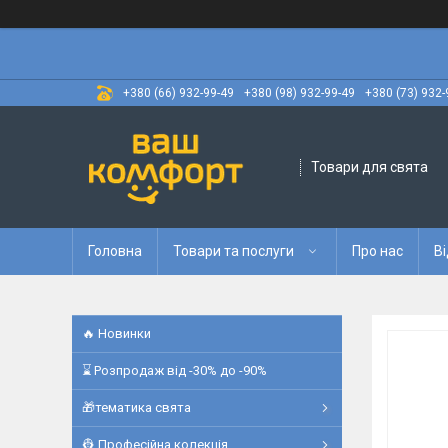
+380 (66) 932-99-49
+380 (98) 932-99-49
+380 (73) 932-
Товари для свята
Головна
Товари та послуги
Про нас
Ві
🔥 Новинки
⌛ Розпродаж від -30% до -90%
🎁тематика свята
👷 Професійна колекція