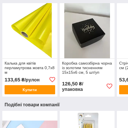
Калька для квітів
Коробка самозбірна чорна
Стрі
перламутрова жовта 0,7х8
із золотим тисненням
см (
м
15х15х6 см, 5 шт/уп
133,65
53,
₴/рулон
126,50
₴/
упаковка
Купити
Подібні товари компанії