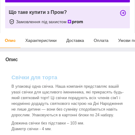
Що таке купити з Пром?
Замовлення під захистом
Опис
Характеристики
Доставка
Оплата
Умови п
Опис
Свічки для торта
В упаковці одна свічка. Наша компанія представляє вашій
увазі свічки для щасливого іменинника, які прикрасять будь-
який святковий торт! Ці свічки порадують всіх членів сім'ї і
неодмінно додадуть святкового настрою на Дні Народження
не лише дитини — вони без сумніву сподобаються навіть
дорослим. Упаковуються в картонні блоки по 24 набору.
Довжина свічки без підставки – 103 мм.
Діаметр свічки - 4 мм.