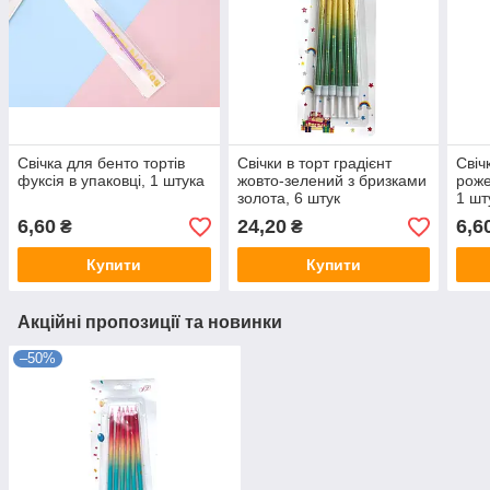
Свічка для бенто тортів
Свічки в торт градієнт
Свіч
фуксія в упаковці, 1 штука
жовто-зелений з бризками
роже
золота, 6 штук
1 шт
6,60
24,20
6,6
₴
₴
Купити
Купити
Акційні пропозиції та новинки
–50%