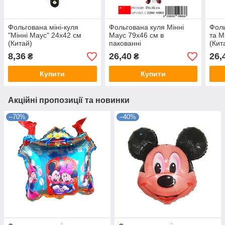
Фольгована міні-куля
Фольгована куля Мінні
Фоль
"Мінні Маус" 24х42 см
Маус 79х46 см в
та М
(Китай)
пакованні
(Кит
8,36
26,40
26,
₴
₴
Купити
Купити
Акційні пропозиції та новинки
–70%
–40%