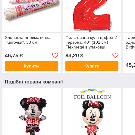
Хлопавка пневматична
Фольгована куля цифра 2
Тарі
"Квіточки", 30 см
червона, 40" (102 см)
одно
Flexmetal в упаковці
Birt
шт.
46,75
83,20
₴
₴
45,
Купити
Купити
Подібні товари компанії