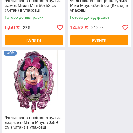
Фольгована повітряна кулька
Фольгована повітряна кулька
Замок Міккі і Міні 60х52 см
Міккі Маус 62х66 см (Китай) в
(Китай) в упаковці
упаковці
Готово до відправки
Готово до відправки
6,60
14,52
₴
₴
22 ₴
24,20 ₴
Купити
Купити
–40%
Фольгована повітряна кулька
дзеркало Мінні Маус 70х59
см (Китай) в упаковці