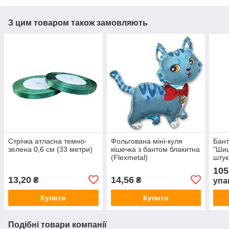
З цим товаром також замовляють
Стрічка атласна темно-
Фольгована міні-куля
Бант
зелена 0,6 см (33 метри)
кішечка з бантом блакитна
"Шиш
(Flexmetal)
штук
105
13,20
14,56
₴
₴
упа
Купити
Купити
Подібні товари компанії