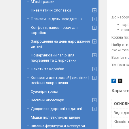
М'які іграшки
Пневматичні хлопавки
До набор
Плакати на день народження
тарі
Конфетті, наповнювач для
стак
коробок
Кожна поз
Запрошення на день народження
Набір ств
дитячі
схожі тов
Подарунковий папір для
Вартість
пакування та флористики
ТМ Ваш К
Пакети та коробки
Конверти для грошей | листівки |
весільні запрошення
Характ
Сувенірні гроші
Весільні аксесуари
ОСНОВН
Дощовики дорослі та дитячі
Вид одн
Мішки поліетиленові щільні
Кількіст
Швейна фурнітура й аксесуари