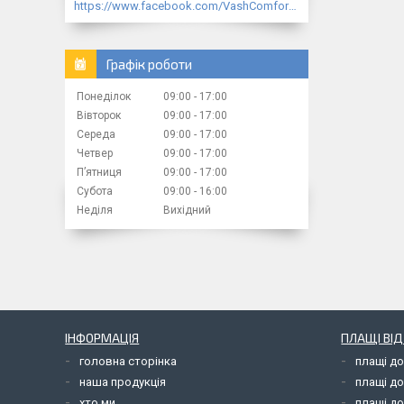
https://www.facebook.com/VashComfort.ua/
Графік роботи
Понеділок
09:00
17:00
Вівторок
09:00
17:00
Середа
09:00
17:00
Четвер
09:00
17:00
Пʼятниця
09:00
17:00
Субота
09:00
16:00
Неділя
Вихідний
ІНФОРМАЦІЯ
ПЛАЩІ ВІ
головна сторінка
плащі д
наша продукція
плащі д
хто ми
плащі до