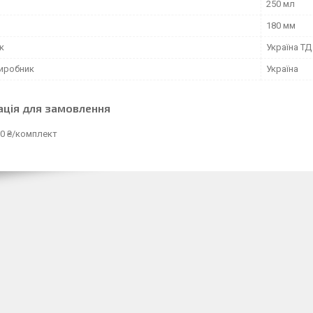
250 мл
180 мм
к
Україна ТД
виробник
Україна
ація для замовлення
90 ₴/комплект