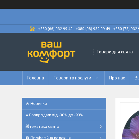
+380 (66) 932-99-49
+380 (98) 932-99-49
+380 (73) 932-
Товари для свята
Головна
Товари та послуги
Про нас
Ві
🔥 Новинки
⌛ Розпродаж від -30% до -90%
🎁тематика свята
👷 Професійна колекція