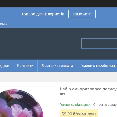
товари для флористів
замовити
99-49
дгуки
Контакти
Доставка і оплата
Умови співробітницт
Набір одноразового посуду 
шт.
Готово до відправки
Оптом і в роздр
59,90 ₴/комплект