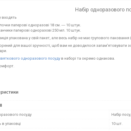
Набір одноразового п
у входять
лочки паперові одноразові 18 см. ― 10 штук.
анчики паперові одноразові 250 мл. 10 штук.
иція упакована у свій пакет, але весь набір не має групового паковання 
орений для вашої зручності, щоб вам не доводилося запам'ятовувати зо
ари.
святкового одноразового посуду
в наборі та окремо однакова.
омфорт.
еристики
І
оразового посуду
Набір посу
ь в упаковці
10 шт.