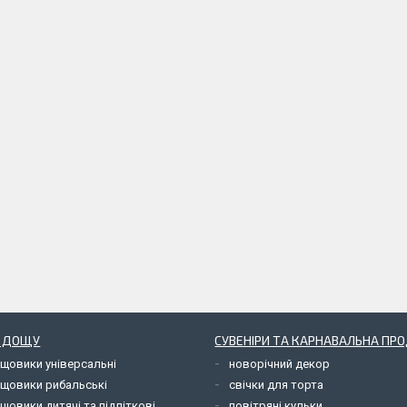
Д ДОЩУ
СУВЕНІРИ ТА КАРНАВАЛЬНА ПР
ощовики універсальні
новорічний декор
ощовики рибальські
свічки для торта
щовики дитячі та підліткові
повітряні кульки