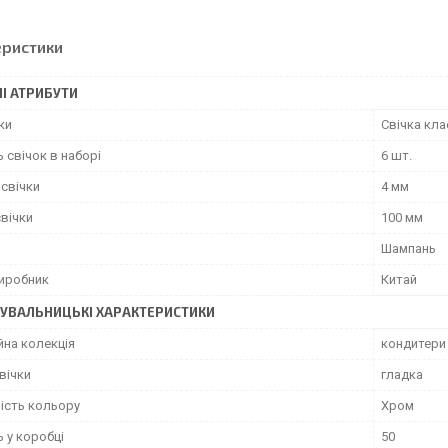
еристики
І АТРИБУТИ
ки
Свічка кла
ь свічок в наборі
6 шт.
 свічки
4 мм
вічки
100 мм
Шампань
виробник
Китай
УВАЛЬНИЦЬКІ ХАРАКТЕРИСТИКИ
йна колекція
кондитери
вічки
гладка
ість кольору
Хром
ь у коробці
50