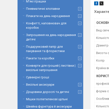
М'які іграшки
Пневматичні хлопавки
Характ
Плакати на день народження
ОСНОВН
Конфетті, наповнювач для
коробок
Вид свіч
Запрошення на день народження
Кількіст
дитячі
Діаметр
Подарунковий папір для
пакування та флористики
Висота с
Пакети та коробки
Колір
Конверти для грошей | листівки |
Країна 
весільні запрошення
КОРИСТ
Сувенірні гроші
професі
Весільні аксесуари
форма с
Дощовики дорослі та дитячі
Особлив
Мішки поліетиленові щільні
Кількіст
Швейна фурнітура й аксесуари