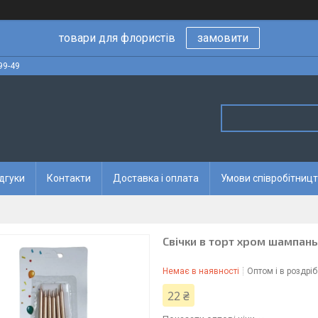
товари для флористів
замовити
99-49
дгуки
Контакти
Доставка і оплата
Умови співробітницт
Свічки в торт хром шампань
Немає в наявності
Оптом і в роздріб
22 ₴