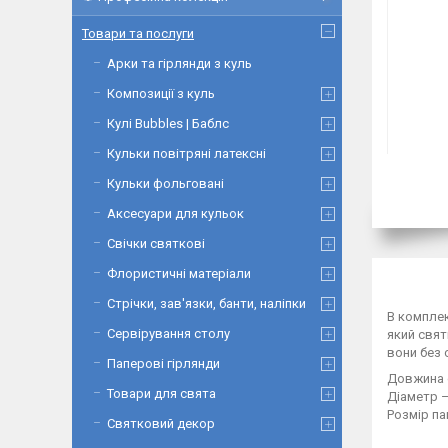
Товари та послуги
Арки та гірлянди з куль
Композиції з куль
Кулі Bubbles | Баблс
Кульки повітряні латексні
Кульки фольговані
Аксесуари для кульок
Свічки святкові
Флористичні матеріали
Стрічки, зав'язки, банти, наліпки
В комплек
Сервірування столу
який свят
вони без 
Паперові гірлянди
Довжина с
Товари для свята
Діаметр –
Розмір па
Святковий декор