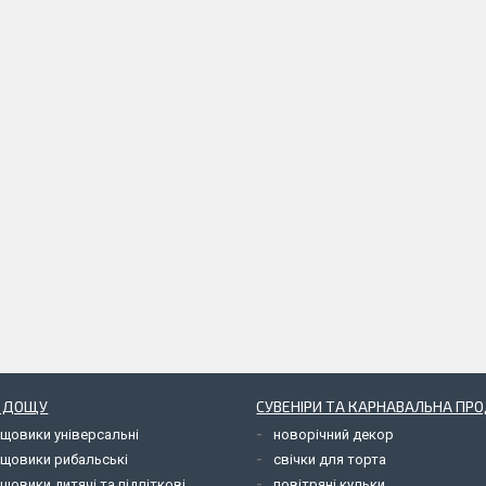
Д ДОЩУ
СУВЕНІРИ ТА КАРНАВАЛЬНА ПР
ощовики універсальні
новорічний декор
ощовики рибальські
свічки для торта
щовики дитячі та підліткові
повітряні кульки