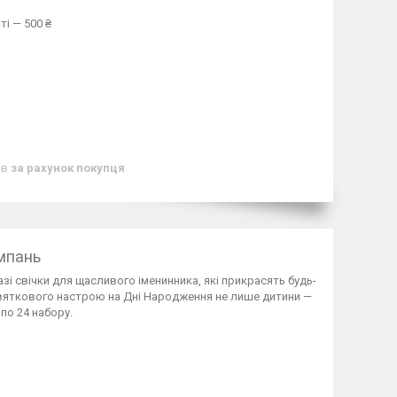
ті — 500 ₴
ів
за рахунок покупця
мпань
зі свічки для щасливого іменинника, які прикрасять будь-
ь святкового настрою на Дні Народження не лише дитини —
по 24 набору.