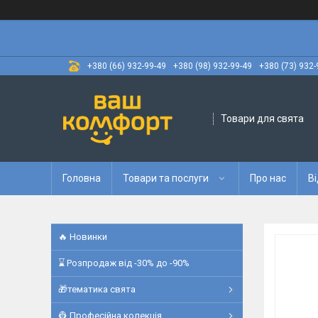
+380 (66) 932-99-49
+380 (98) 932-99-49
+380 (73) 932-
Товари для свята
Головна
Товари та послуги
Про нас
Ві
🔥 Новинки
⌛ Розпродаж від -30% до -90%
🎁тематика свята
👷 Професійна колекція