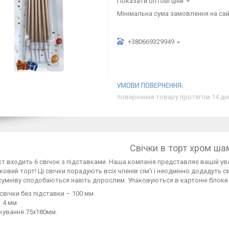
Показати оптові ціни
Мінімальна сума замовлення на сай
+380669329949
повернення товару протягом 14 дн
Свічки в торт хром ша
т входить 6 свічок з підставками. Наша компанія представляє вашій ува
ковий торт! Ці свічки порадують всіх членів сім'ї і неодмінно додадут
сумніву сподобаються навіть дорослим. Упаковуються в картонні блоки 
вічки без підставки – 100 мм.
 4 мм
кування 75х180мм.