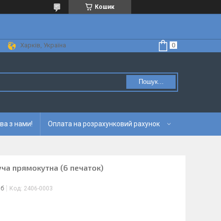
Кошик
Харків, Україна
Пошук...
ва з нами!
Оплата на розрахунковий рахунок
ча прямокутна (6 печаток)
іб
Код:
2406-0003