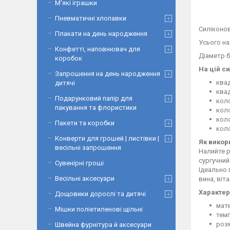
М'які іграшки
Пневматичні хлопавки
Силіконов
Плакати на день народження
Усього на
Конфетті, наповнювач для
Діаметр б
коробок
На цій си
Запрошення на день народження
ква
дитячі
квад
Подарунковий папір для
коло
пакування та флористики
коло
коло
Пакети та коробки
кол
Конверти для грошей | листівки |
Як викор
весільні запрошення
Налийте р
сургучний
Сувенірні гроші
Ідеально 
Весільні аксесуари
вина, віт
Характер
Дощовики дорослі та дитячі
мате
Мішки поліетиленові щільні
темп
розм
Швейна фурнітура й аксесуари