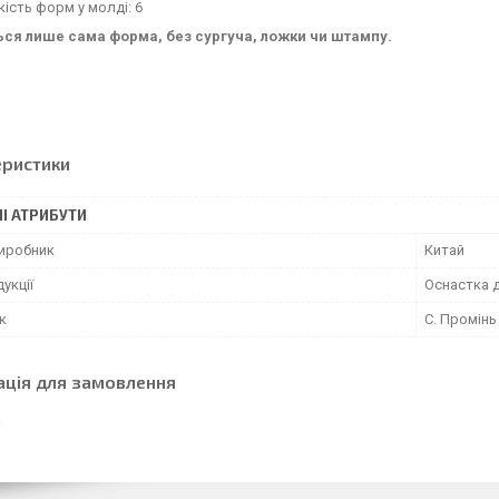
кість форм у молді: 6
ся лише сама форма, без сургуча, ложки чи штампу.
еристики
І АТРИБУТИ
виробник
Китай
укції
Оснастка 
к
С. Промінь
ація для замовлення