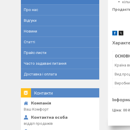
кіль
Продаєть
Про нас
Відгуки
Новини
Характ
Статті
Прайс-листи
ОСНОВН
Часто задавані питання
Країна 
Вид прод
Доставка і оплата
Виробни
Контакти
Інформ
Ваш Комфорт
Ціна:
88 ₴
відділ продажів