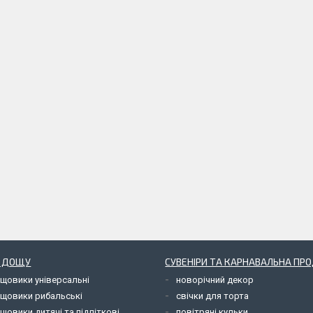
Д ДОЩУ
СУВЕНІРИ ТА КАРНАВАЛЬНА ПР
ощовики універсальні
новорічний декор
ощовики рибальські
свічки для торта
щовики дитячі та підліткові
повітряні кульки