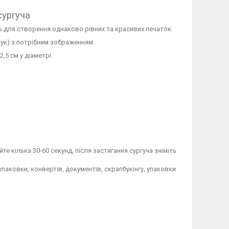
сургуча
ть для створення однаково рівних та красивих печаток.
друк) з потрібним зображенням.
,5 см у діаметрі.
е кілька 30-60 секунд, після застигання сургуча зніміть
паковки, конвертів, документів, скрапбукінгу, упаковки