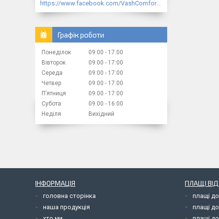
https://www.facebook.com/VashComfort.ua/
Графік роботи
Понеділок
09:00
17:00
Вівторок
09:00
17:00
Середа
09:00
17:00
Четвер
09:00
17:00
Пʼятниця
09:00
17:00
Субота
09:00
16:00
Неділя
Вихідний
ІНФОРМАЦІЯ
ПЛАЩІ ВІ
головна сторінка
плащі д
наша продукція
плащі д
хто ми
плащі до