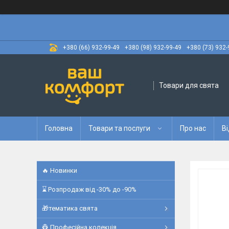
+380 (66) 932-99-49
+380 (98) 932-99-49
+380 (73) 932-
Товари для свята
Головна
Товари та послуги
Про нас
Ві
🔥 Новинки
⌛ Розпродаж від -30% до -90%
🎁тематика свята
👷 Професійна колекція