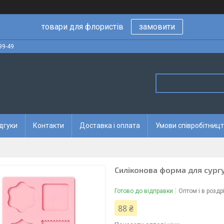
товари для флористів
замовити
99-49
дгуки
Контакти
Доставка і оплата
Умови співробітницт
Силіконова форма для сургу
Готово до відправки
Оптом і в роздр
88 ₴