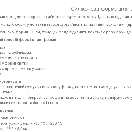
Силіконова форма для 
ий молд для створення відбитків із сургуча та воску. Ідеально підходи
 молді 6 форм, у які заливається сургуч/віск і потім ставиться штамп (
удь-якої форми – 3 см, тому цей молд підходить печаткам розмірами до 2
ліконовій формі є такі форми:
драт
рат із зубчиками
 з хвилею по бортах
 у формі квітки
 з променями, як у сонця
о
истовувати:
озплавлений сургуч у силіконову форму, поставте на нього друк, зачекайт
 штамп .
підходить для прикраси запрошень на весілля та вечірку, подарункової у
альних листівок та багато іншого.
истики:
ріал: силікон
ературний режим: -60 ° C / +230 ° C
ір: 13,2 х 8,5 см