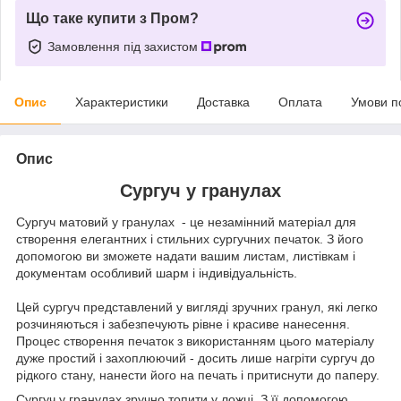
Що таке купити з Пром?
Замовлення під захистом
Опис
Характеристики
Доставка
Оплата
Умови п
Опис
Сургуч у гранулах
Сургуч матовий у гранулах - це незамінний матеріал для
створення елегантних і стильних сургучних печаток. З його
допомогою ви зможете надати вашим листам, листівкам і
документам особливий шарм і індивідуальність.
Цей сургуч представлений у вигляді зручних гранул, які легко
розчиняються і забезпечують рівне і красиве нанесення.
Процес створення печаток з використанням цього матеріалу
дуже простий і захоплюючий - досить лише нагріти сургуч до
рідкого стану, нанести його на печать і притиснути до паперу.
Сургуч у гранулах зручно топити у ложці. З її допомогою