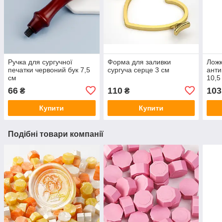
Ручка для сургучної
Форма для заливки
Ложк
печатки червоний бук 7,5
сургуча серце 3 см
анти
см
10,5
66
110
103
₴
₴
Купити
Купити
Подібні товари компанії