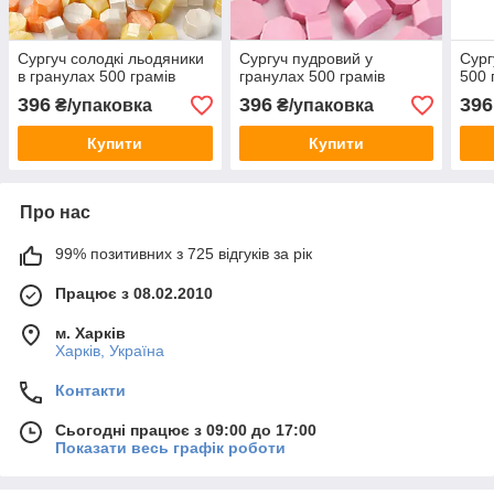
Сургуч солодкі льодяники
Сургуч пудровий у
Сург
в гранулах 500 грамів
гранулах 500 грамів
500 
396
396
396
₴/упаковка
₴/упаковка
Купити
Купити
Про нас
99% позитивних з 725 відгуків за рік
Працює з 08.02.2010
м. Харків
Харків, Україна
Контакти
Сьогодні працює з 09:00 до 17:00
Показати весь графік роботи