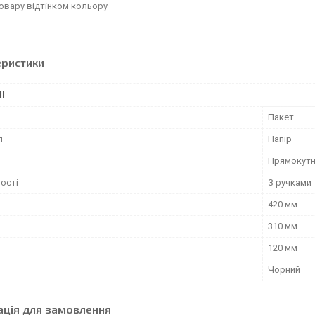
овару відтінком кольору
еристики
І
Пакет
л
Папір
Прямокут
ості
З ручками
420 мм
310 мм
120 мм
Чорний
ація для замовлення