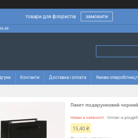
товари для флористів
замовити
99-49
дгуки
Контакти
Доставка і оплата
Умови співробітницт
Пакет подарунковий чорний
Немає в наявності
Оптом і в роздріб
15,40 ₴