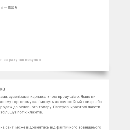
ті — 500 ₴
ів
за рахунок покупця
ка
ками, сувенірами, карнавальною продукцією. Якщо ви
вашому торговому залі можуть як самостійний товар, або
опродаж до основного товару. Паперові крафтові пакети
більшує потік клієнтів.
на сайті може відрізнятись від фактичного зовнішнього