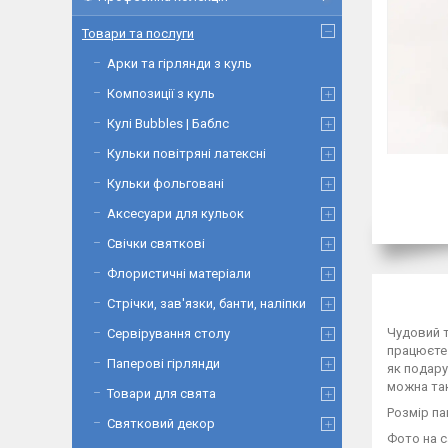
Товари та послуги
Арки та гірлянди з куль
Композиції з куль
Кулі Bubbles | Баблс
Кульки повітряні латексні
Кульки фольговані
Аксесуари для кульок
Свічки святкові
Флористичні матеріали
Стрічки, зав'язки, банти, наліпки
Чудовий т
Сервірування столу
працюєте 
Паперові гірлянди
як подару
можна так
Товари для свята
Розмір па
Святковий декор
Фото на с