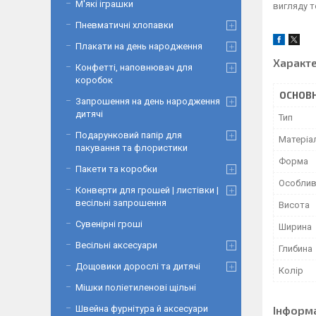
М'які іграшки
вигляду т
Пневматичні хлопавки
Плакати на день народження
Характ
Конфетті, наповнювач для
коробок
ОСНОВН
Запрошення на день народження
дитячі
Тип
Подарунковий папір для
Матеріа
пакування та флористики
Форма
Пакети та коробки
Особлив
Конверти для грошей | листівки |
весільні запрошення
Висота
Сувенірні гроші
Ширина
Весільні аксесуари
Глибина
Дощовики дорослі та дитячі
Колір
Мішки поліетиленові щільні
Інформ
Швейна фурнітура й аксесуари