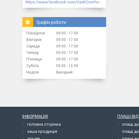
https://www.facebook.com/VashComfort.ua/
Графік роботи
Понеділок
09:00
17:00
Вівторок
09:00
17:00
Середа
09:00
17:00
Четвер
09:00
17:00
Пʼятниця
09:00
17:00
Субота
09:00
16:00
Неділя
Вихідний
ІНФОРМАЦІЯ
ПЛАЩІ ВІ
головна сторінка
плащі д
наша продукція
плащі д
хто ми
плащі до