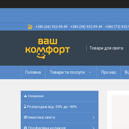
+380 (66) 932-99-49
+380 (98) 932-99-49
+380 (73) 932-
Товари для свята
Головна
Товари та послуги
Про нас
Ві
🔥 Новинки
⌛ Розпродаж від -30% до -90%
🎁тематика свята
👷 Професійна колекція