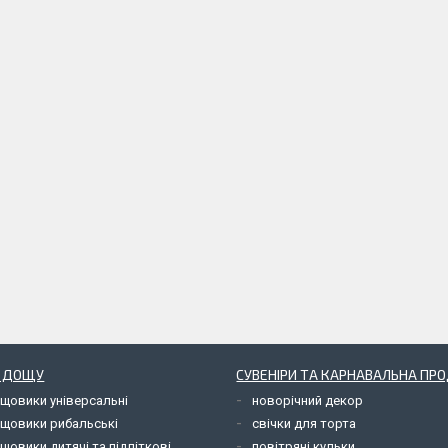
Д ДОЩУ
СУВЕНІРИ ТА КАРНАВАЛЬНА ПР
ощовики універсальні
новорічний декор
ощовики рибальські
свічки для торта
щовики дитячі та підліткові
повітряні кульки