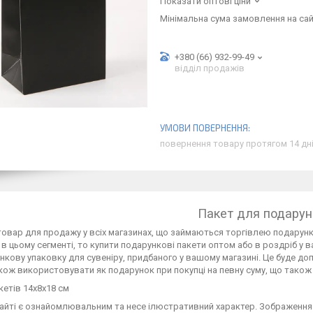
Показати оптові ціни
Мінімальна сума замовлення на сай
+380 (66) 932-99-49
відділ продажів
повернення товару протягом 14 дн
Пакет для подарун
овар для продажу у всіх магазинах, що займаються торгівлею подарун
в цьому сегменті, то купити подарункові пакети оптом або в роздріб у 
нкову упаковку для сувеніру, придбаного у вашому магазині. Це буде д
ож використовувати як подарунок при покупці на певну суму, що також з
кетів 14х8х18 см
айті є ознайомлювальним та несе ілюстративний характер. Зображення 