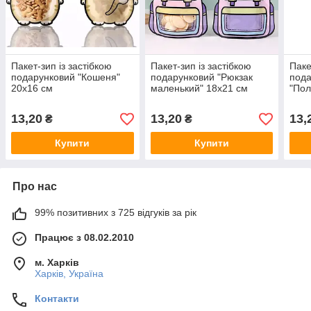
Пакет-зип із застібкою
Пакет-зип із застібкою
Паке
подарунковий "Кошеня"
подарунковий "Рюкзак
пода
20х16 см
маленький" 18х21 см
"Пол
28х1
13,20
13,20
13,
₴
₴
Купити
Купити
Про нас
99% позитивних з 725 відгуків за рік
Працює з 08.02.2010
м. Харків
Харків, Україна
Контакти