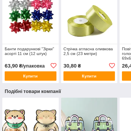
Банти подарункові "Зірки"
Стрічка атласна оливкова
Пові
асорті 11 см (12 штук)
2,5 см (23 метри)
голо
69х6
пако
63,90
30,80
26,
₴/упаковка
₴
Купити
Купити
Подібні товари компанії