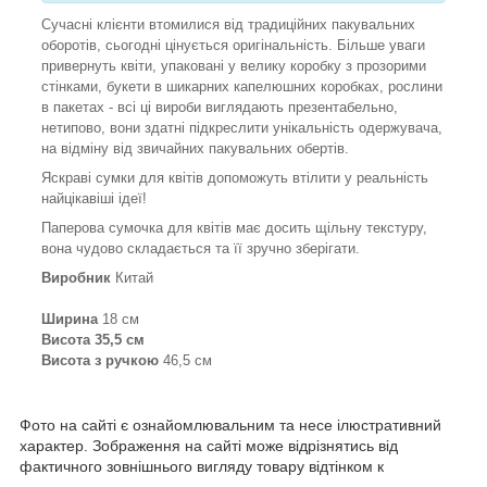
Сучасні клієнти втомилися від традиційних пакувальних
оборотів, сьогодні цінується оригінальність. Більше уваги
привернуть квіти, упаковані у велику коробку з прозорими
стінками, букети в шикарних капелюшних коробках, рослини
в пакетах - всі ці вироби виглядають презентабельно,
нетипово, вони здатні підкреслити унікальність одержувача,
на відміну від звичайних пакувальних обертів.
Яскраві сумки для квітів допоможуть втілити у реальність
найцікавіші ідеї!
Паперова сумочка для квітів має досить щільну текстуру,
вона чудово складається та її зручно зберігати.
Виробник
Китай
Ширина
18 см
Висота 35,5 см
Висота з ручкою
46,5 см
Фото на сайті є ознайомлювальним та несе ілюстративний
характер. Зображення на сайті може відрізнятись від
фактичного зовнішнього вигляду товару відтінком к