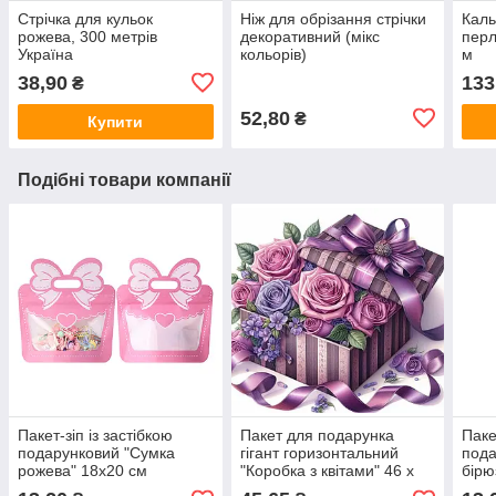
Стрічка для кульок
Ніж для обрізання стрічки
Каль
рожева, 300 метрів
декоративний (мікс
перл
Україна
кольорів)
м
38,90
133
₴
52,80
₴
Купити
Подібні товари компанії
Пакет-зіп із застібкою
Пакет для подарунка
Паке
подарунковий "Сумка
гігант горизонтальний
пода
рожева" 18х20 см
"Коробка з квітами" 46 х
бірю
33 см