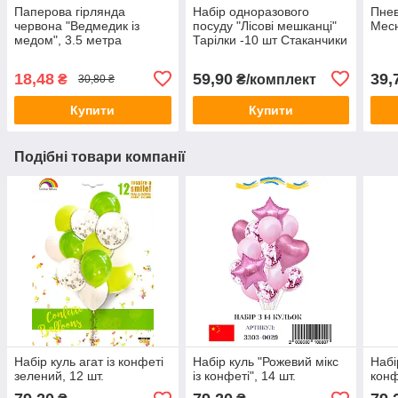
Паперова гірлянда
Набір одноразового
Пнев
червона "Ведмедик із
посуду "Лісові мешканці"
Месн
медом", 3.5 метра
Тарілки -10 шт Стаканчики
- 10 шт
18,48
59,90
39,
₴
₴/комплект
30,80 ₴
Купити
Купити
Подібні товари компанії
Набір куль агат із конфеті
Набір куль "Рожевий мікс
Набі
зелений, 12 шт.
із конфеті", 14 шт.
конф