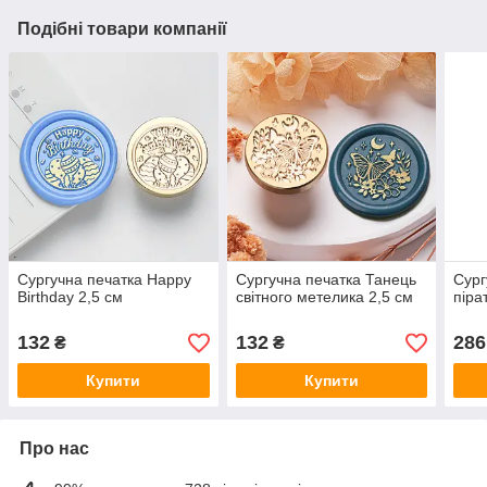
Подібні товари компанії
Сургучна печатка Happy
Сургучна печатка Танець
Сург
Birthday 2,5 см
світного метелика 2,5 см
піра
132
132
286
₴
₴
Купити
Купити
Про нас