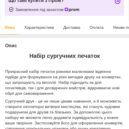
Що таке купити з Пром?
Замовлення під захистом
Опис
Характеристики
Доставка
Оплата
Умови п
Опис
Набір сургучних печаток
Прекрасний набір печаток різними малюнками відмінно
підійде для формування на різні випадки друку на конвертах,
що запрошують на весілля. Набір підходить як для
початківців, так і для досвідчених майстрів, відкриваючи нові
обрії для самовираження.
Сургучний друк - це не лише цікаве навчання, а й можливість
створити неповторні витвори мистецтва, які стануть чудовим
подарунком для друзів та близьких. За допомогою цього
набору ви зможете легко додавати індивідуальність у кожне
ваше творіння. Застосовуйте його для оформлення конвертів,
створення оригінальних упаковок або інших креативних