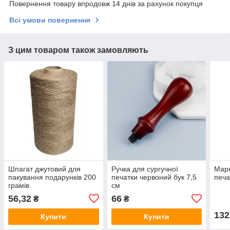
Повернення товару впродовж 14 днів за рахунок покупця
Всі умови повернення
З цим товаром також замовляють
Шпагат джутовий для
Ручка для сургучної
Марк
пакування подарунків 200
печатки червоний бук 7,5
печа
грамів
см
56,32
66
₴
₴
132
Купити
Купити