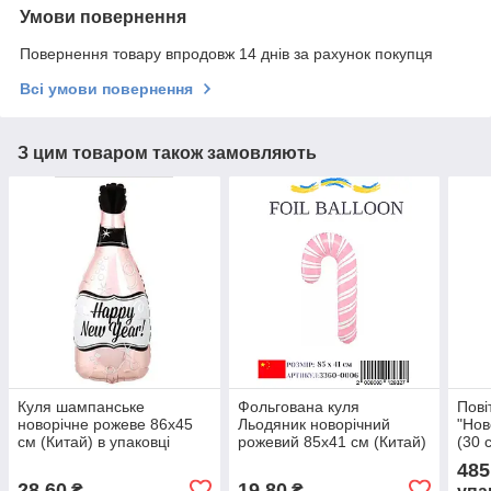
Умови повернення
Повернення товару впродовж 14 днів за рахунок покупця
Всі умови повернення
З цим товаром також замовляють
Куля шампанське
Фольгована куля
Пові
новорічне рожеве 86х45
Льодяник новорічний
"Нов
см (Китай) в упаковці
рожевий 85х41 см (Китай)
(30 
в упаковці
485
28,60
19,80
₴
₴