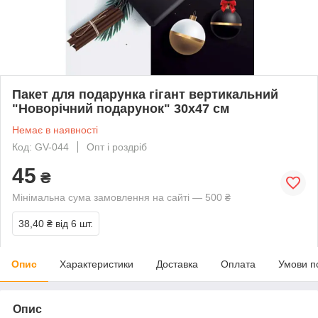
Пакет для подарунка гігант вертикальний
"Новорічний подарунок" 30х47 см
Немає в наявності
Код: GV-044
Опт і роздріб
45
₴
Мінімальна сума замовлення на сайті — 500 ₴
38,40 ₴
від 6 шт.
Опис
Характеристики
Доставка
Оплата
Умови п
Опис