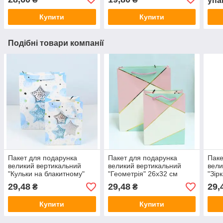
упа
Купити
Купити
Подібні товари компанії
Пакет для подарунка
Пакет для подарунка
Паке
великий вертикальний
великий вертикальний
вели
"Кульки на блакитному"
"Геометрія" 26х32 см
"Зір
26х32 см
26х3
29,48
29,48
29,
₴
₴
Купити
Купити