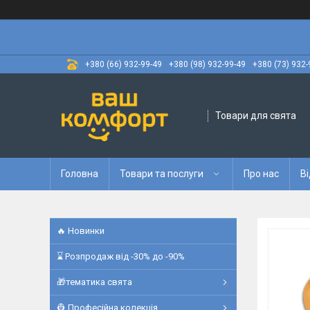
+380 (66) 932-99-49
+380 (98) 932-99-49
+380 (73) 932-
Товари для свята
Головна
Товари та послуги
Про нас
Ві
🔥 Новинки
⌛ Розпродаж від -30% до -90%
🎁тематика свята
👷 Професійна колекція