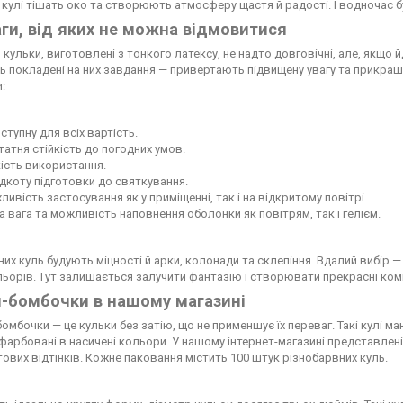
 кулі тішать око та створюють атмосферу щастя й радості. І водночас б
ги, від яких не можна відмовитися
 кульки, виготовлені з тонкого латексу, не надто довговічні, але, якщо 
 покладені на них завдання — привертають підвищену увагу та прикраш
:
оступну для всіх вартість.
атня стійкість до погодних умов.
ість використання.
коту підготовки до святкування.
ивість застосування як у приміщенні, так і на відкритому повітрі.
 вага та можливість наповнення оболонки як повітрям, так і гелієм.
них куль будують міцності й арки, колонади та склепіння. Вдалий вибір — 
льорів. Тут залишається залучити фантазію і створювати прекрасні комп
-бомбочки в нашому магазині
бомбочки — це кульки без затію, що не применшує їх переваг. Такі кулі маю
офарбовані в насичені кольори. У нашому інтернет-магазині представлен
тових відтінків. Кожне паковання містить 100 штук різнобарвних куль.