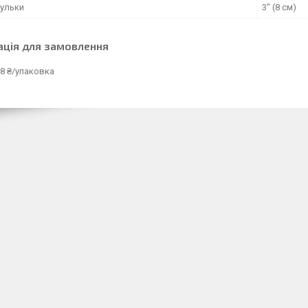
кульки
3" (8 см)
ація для замовлення
8 ₴/упаковка