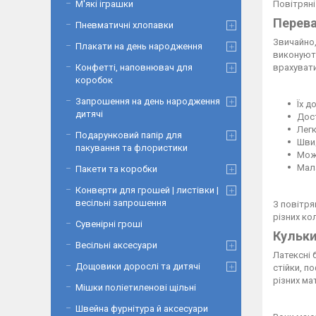
Повітряні
М'які іграшки
Перева
Пневматичні хлопавки
Звичайно,
Плакати на день народження
виконують
врахувати
Конфетті, наповнювач для
коробок
Запрошення на день народження
Їх д
дитячі
Дост
Легк
Подарунковий папір для
Швид
пакування та флористики
Можл
Мала
Пакети та коробки
Конверти для грошей | листівки |
весільні запрошення
З повітря
різних ко
Сувенірні гроші
Кульки
Весільні аксесуари
Латексні 
Дощовики дорослі та дитячі
стійки, п
різних ма
Мішки поліетиленові щільні
Швейна фурнітура й аксесуари