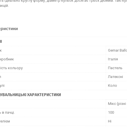
ь ідеально круглу форму, діаметр кульок досягає трьох дюймів. Такі к
акцій.
еристики
І
к
Gemar Ball
виробник
Італія
ість кольору
Пастель
л
Латексні
улі
Коло
УВАЛЬНИЦЬКІ ХАРАКТЕРИСТИКИ
Мікс (різн
 в пачці.
100
гелієм
Ні