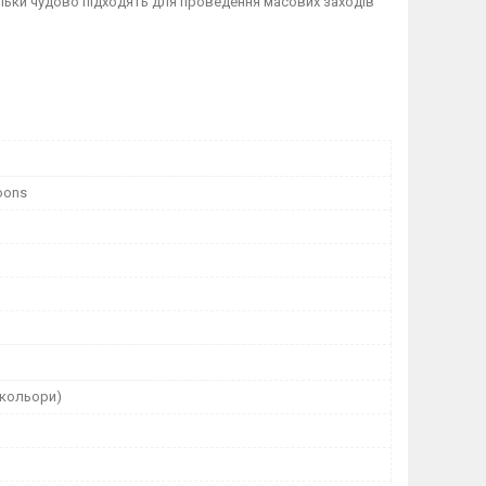
ульки чудово підходять для проведення масових заходів
oons
і кольори)