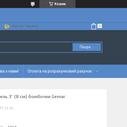
Кошик
Харків, Україна
Пошук...
ва з нами!
Оплата на розрахунковий рахунок
тель 3" (8 см) бомбочки Gemar
PT 20 80