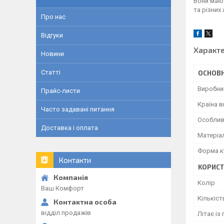
Вони мают
та різних 
Про нас
Відгуки
Характ
Новини
Статті
ОСНОВН
Виробни
Прайс-листи
Країна 
Часто задавані питання
Особлив
Доставка і оплата
Матеріа
Форма к
Контакти
КОРИСТ
Колір
Ваш Комфорт
Кількість
відділ продажів
Літає із 