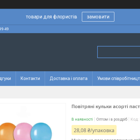
товари для флористів
замовити
99-49
дгуки
Контакти
Доставка і оплата
Умови співробітницт
Повітряні кульки асорті пас
В наявності
Оптом і в роздріб
Код:
28,08 ₴/упаковка