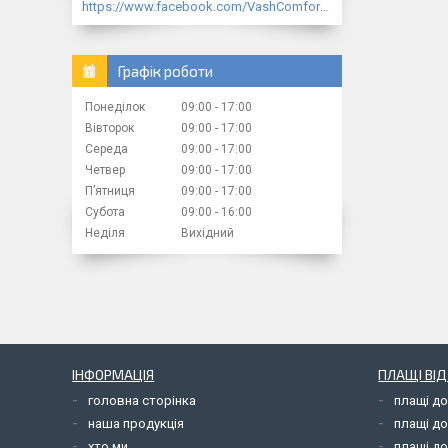
https://www.facebook.com/VashComfort.ua/
Графік роботи
Понеділок
09:00
17:00
Вівторок
09:00
17:00
Середа
09:00
17:00
Четвер
09:00
17:00
Пʼятниця
09:00
17:00
Субота
09:00
16:00
Неділя
Вихідний
ІНФОРМАЦІЯ
ПЛАЩІ ВІ
головна сторінка
плащі д
наша продукція
плащі д
хто ми
плащі до