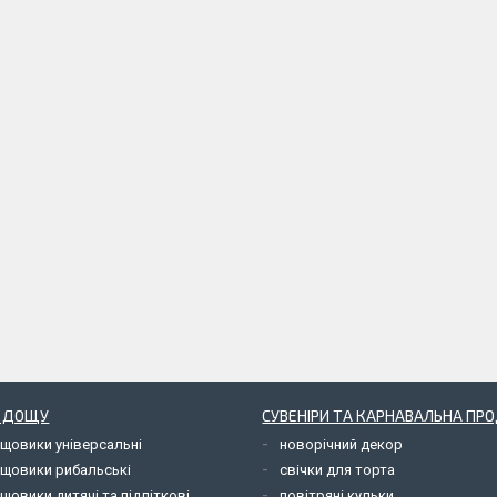
Д ДОЩУ
СУВЕНІРИ ТА КАРНАВАЛЬНА ПР
ощовики універсальні
новорічний декор
ощовики рибальські
свічки для торта
щовики дитячі та підліткові
повітряні кульки