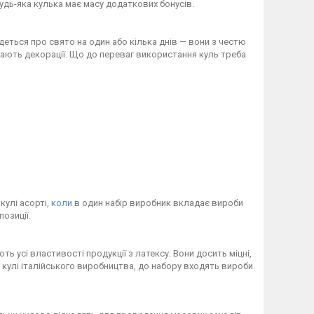
удь-яка кулька має масу додаткових бонусів.
йдеться про свято на один або кілька днів — вони з честю
ають декорації. Що до переваг використання куль треба
кулі асорті,
коли
в один набір виробник вкладає вироби
озиції.
ть усі властивості продукції з латексу. Вони досить міцні,
і кулі італійського виробництва, до набору входять вироби