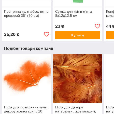
Повітряна куля абсолютно
Сумка для квітів м'ята
Конф
прозорий 36" (90 см)
8х12х12,5 см
коль
23
44
₴
₴
35,20
₴
Купити
Подібні товари компанії
Пір'я для повітряних куль і
Пір'я для декору
Пір'
декору жовтогарячі, 10
натуральні, жовтогарячі,
нату