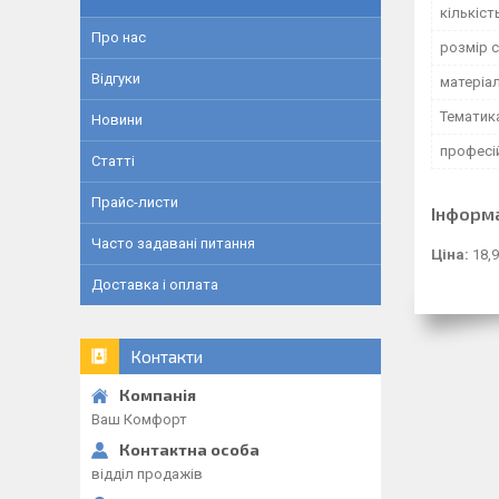
кількіст
Про нас
розмір 
Відгуки
матеріа
Тематик
Новини
професі
Статті
Прайс-листи
Інформ
Часто задавані питання
Ціна:
18,9
Доставка і оплата
Контакти
Ваш Комфорт
відділ продажів