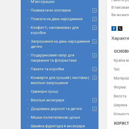
М'які іграшки
В пакован
Пневматичні хлопавки
Ви можете
Плакати на день народження
Конфетті, наповнювач для
коробок
Характ
Запрошення на день народження
дитячі
ОСНОВН
Подарунковий папір для
пакування та флористики
Країна 
Пакети та коробки
Тип
Конверти для грошей | листівки |
Матеріа
весільні запрошення
Форма
Сувенірні гроші
Висота
Весільні аксесуари
Ширина
Дощовики дорослі та дитячі
Кількіст
Мішки поліетиленові щільні
КОРИСТ
Швейна фурнітура й аксесуари