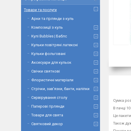
Товари та послуги
Арки та гірлянди з куль
Композиції з куль
Кулі Bubbles | Баблс
Кульки повітряні латексні
Кульки фольговані
Аксесуари для кульок
Свічки святкові
Флористичні матеріали
Стрічки, зав'язки, банти, наліпки
Сервірування столу
Сумка роз
Паперові гірлянди
В пачці 10
Товари для свята
Це пакети
Також дуж
Святковий декор
Пакети ро