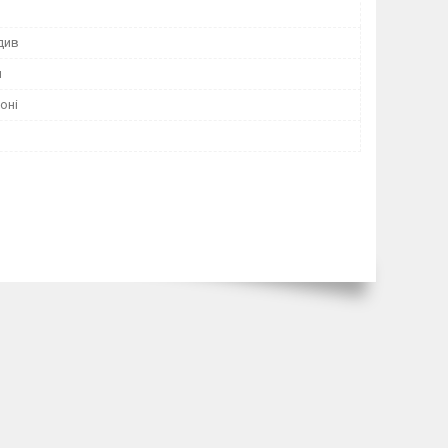
 див
н
оні