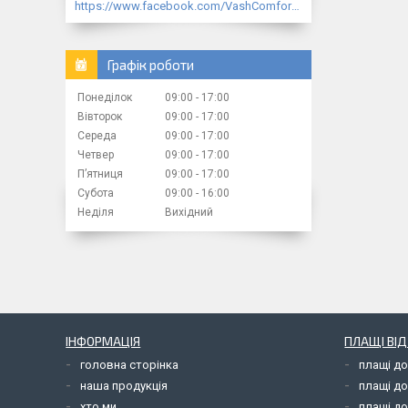
https://www.facebook.com/VashComfort.ua/
Графік роботи
Понеділок
09:00
17:00
Вівторок
09:00
17:00
Середа
09:00
17:00
Четвер
09:00
17:00
Пʼятниця
09:00
17:00
Субота
09:00
16:00
Неділя
Вихідний
ІНФОРМАЦІЯ
ПЛАЩІ ВІ
головна сторінка
плащі д
наша продукція
плащі д
хто ми
плащі до