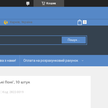
Кошик
Харків, Україна
Пошук...
ва з нами!
Оплата на розрахунковий рахунок
і Поні", 10 штук
Код:
2822-0019