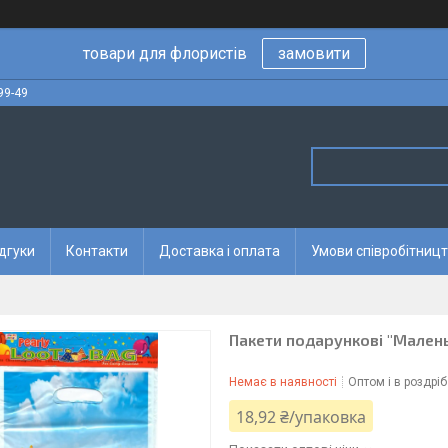
товари для флористів
замовити
99-49
дгуки
Контакти
Доставка і оплата
Умови співробітницт
Пакети подарункові "Маленьк
Немає в наявності
Оптом і в роздріб
18,92 ₴/упаковка