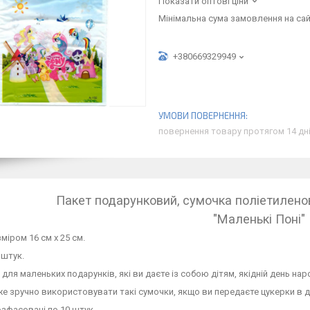
Показати оптові ціни
Мінімальна сума замовлення на сай
+380669329949
повернення товару протягом 14 дн
Пакет подарунковий, сумочка поліетилено
"Маленькі Поні"
міром 16 см х 25 см.
 штук.
 для маленьких подарунків, які ви даєте із собою дітям, якідній день на
е зручно використовувати такі сумочки, якщо ви передаєте цукерки в д
зфасовані по 10 штук.