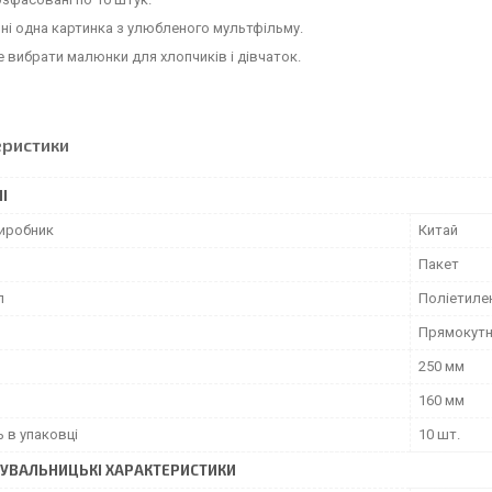
ні одна картинка з улюбленого мультфільму.
 вибрати малюнки для хлопчиків і дівчаток.
еристики
І
виробник
Китай
Пакет
л
Поліетиле
Прямокут
250 мм
160 мм
ь в упаковці
10 шт.
УВАЛЬНИЦЬКІ ХАРАКТЕРИСТИКИ