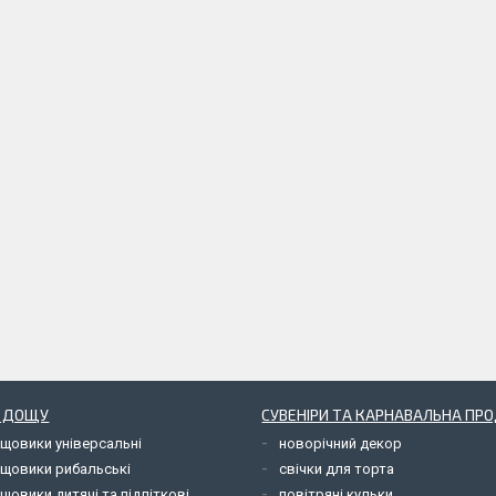
Д ДОЩУ
СУВЕНІРИ ТА КАРНАВАЛЬНА ПР
ощовики універсальні
новорічний декор
ощовики рибальські
свічки для торта
щовики дитячі та підліткові
повітряні кульки