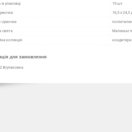
ь в упаковці
10 шт.
сумочки
16,5 х 24,5
л сумочки
поліетиле
а свята
Маленькі п
йна колекція
кондитери
ація для замовлення
2 ₴/упаковка