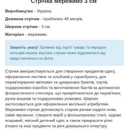
Стрічка мереживо 3 см
Виробництво
- Україна.
Довжина стрічки
- приблизно 46 метрів.
Ширина стрічки
- 3 см.
Матеріал
- мереживо.
Зверніть увагу!
Залежно від партії товару та передачі
кольорів екрану відтінок стрічки може відрізнятися від
представленого на фото.
Стрічки використовуються для створення предметів одягу,
оформлення листівок та альбомів у скрапбукінгу, для
перев'язування квіткових та цукеркових букетів, тортів,
подарункових коробок та виготовлення бантів за допомогою
флористичного степлера, що прикріплюються до перев'язок,
ручок кошиків та подарункових упаковок. Широко
застосовується для оформлення весільної атрибутики.
Мереживні стрічки допоможуть старим речам надати нове,
свіже звучання, створити виріб у фольклорному стилі, чудово
яскравий, якісний дитячий одяг, а також прикрасити різні
в'язані та інші предмети та речі домашнього інтер'єру.