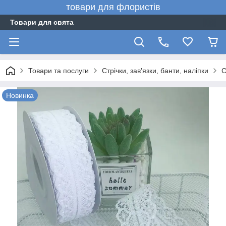
товари для флористів
Товари для свята
Товари та послуги
Стрічки, зав'язки, банти, наліпки
С
Новинка