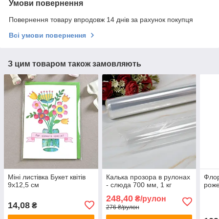
Умови повернення
Повернення товару впродовж 14 днів за рахунок покупця
Всі умови повернення
З цим товаром також замовляють
Міні листівка Букет квітів
Калька прозора в рулонах
Флор
9х12,5 см
- слюда 700 мм, 1 кг
роже
248,40
₴/рулон
14,08
₴
276 ₴/рулон