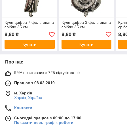
Куля цифра 7 фольгована
Куля цифра 3 фольгована
Куля
срібло 35 см
срібло 35 см
сріб
8,80
8,80
8,8
₴
₴
Купити
Купити
Про нас
99% позитивних з 725 відгуків за рік
Працює з 08.02.2010
м. Харків
Харків, Україна
Контакти
Сьогодні працює з 09:00 до 17:00
Показати весь графік роботи