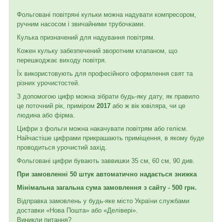
Фольговані повітряні кульки можна надувати компресором,
ручним насосом і звичайними трубочками.
Кулька призначений для надування повітрям.
Кожен кульку забезпечений зворотним клапаном, що
перешкоджає виходу повітря.
Їх використовують для професійного оформлення свят та
різних урочистостей.
З допомогою цифр можна зібрати будь-яку дату, як правило
це поточний рік, приміром
2017
або ж вік ювіляра, чи це
людина або фірма.
Цифри з фольги можна накачувати повітрям або гелієм.
Найчастіше цифрами прикрашають приміщення, в якому буде
проводиться урочистий захід.
Фольговані цифри бувають заввишки 35 см, 60 см, 90 див.
При замовленні 50 штук автоматично надається знижка
Мінімальна загальна сума замовлення з сайту - 500 грн.
Відправка замовлень у будь-яке місто України службами
доставки «Нова Пошта» або «Делівері».
Виникли питання?