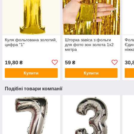
Куля фольгована золотий,
Шторка завіса з фольги
Фоль
цифра "1"
для фото зон золота 1х2
Єдин
метра
ніжк
в уп
19,80
59
30,
₴
₴
Купити
Купити
Подібні товари компанії