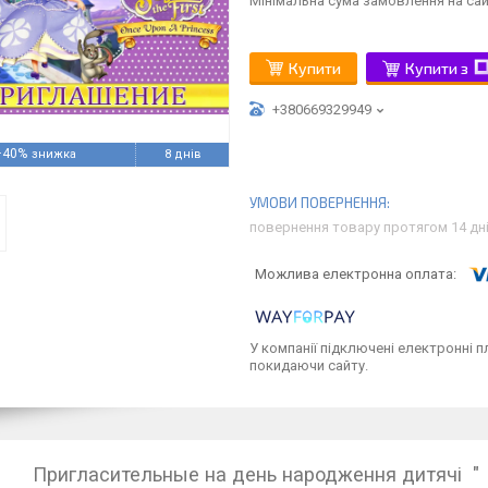
Мінімальна сума замовлення на сай
Купити
Купити з
+380669329949
–40%
8 днів
повернення товару протягом 14 дн
У компанії підключені електронні п
покидаючи сайту.
Пригласительные на день народження дитячі " П