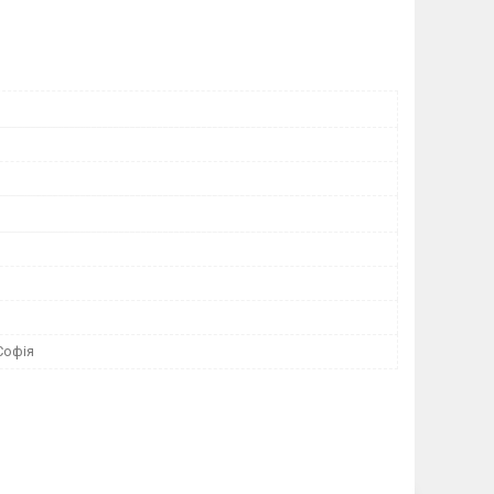
м
Софія