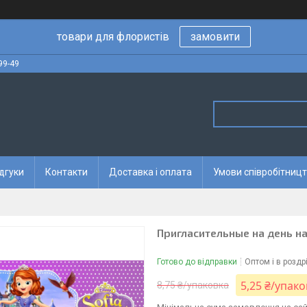
товари для флористів
замовити
99-49
дгуки
Контакти
Доставка і оплата
Умови співробітницт
Пригласительные на день на
Готово до відправки
Оптом і в роздр
5,25 ₴/упако
8,75 ₴/упаковка