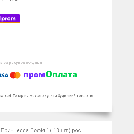
ті — 500 ₴
ів
за рахунок покупця
латежі. Тепер ви можете купити будь-який товар не
ринцесса Софія " ( 10 шт.) рос