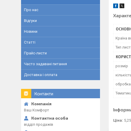
Про нас
Характ
Відгуки
ОСНОВН
Новини
Країна 
Статті
Тип лист
Прайс-листи
КОРИСТ
Часто задавані питання
розмір
Доставка і оплата
кількіст
обробка
Тематик
Контакти
Інформ
Ваш Комфорт
Ціна:
5,25
відділ продажів