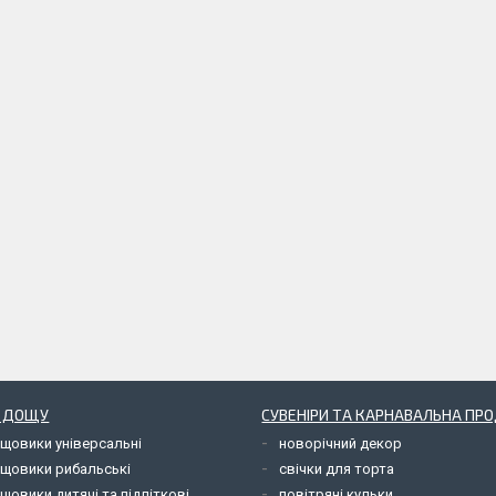
Д ДОЩУ
СУВЕНІРИ ТА КАРНАВАЛЬНА ПР
ощовики універсальні
новорічний декор
ощовики рибальські
свічки для торта
щовики дитячі та підліткові
повітряні кульки