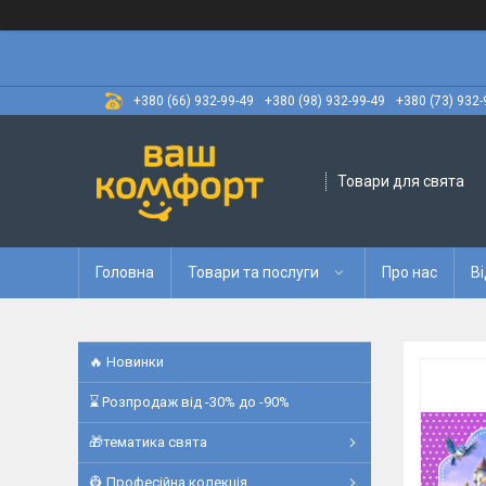
+380 (66) 932-99-49
+380 (98) 932-99-49
+380 (73) 932-
Товари для свята
Головна
Товари та послуги
Про нас
Ві
🔥 Новинки
⌛ Розпродаж від -30% до -90%
🎁тематика свята
👷 Професійна колекція