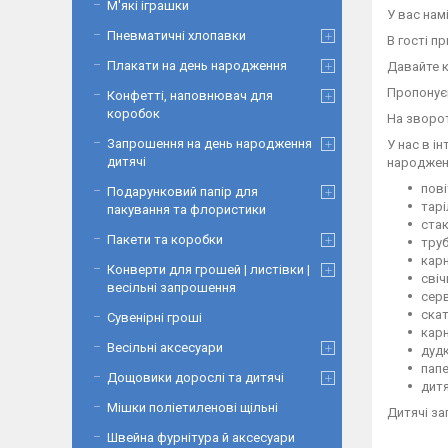
М'які іграшки
У вас нам
Пневматичні хлопавки
В гості п
Плакати на день народження
Давайте 
Пропонує
Конфетті, наповнювач для
коробок
На зворот
Запрошення на день народження
У нас в і
дитячі
народжен
пові
Подарунковий папір для
тар
пакування та флористики
ста
Пакети та коробки
труб
кар
Конверти для грошей | листівки |
свіч
весільні запрошення
сер
ска
Сувенірні гроші
карн
Весільні аксесуари
дуд
папе
Дощовики дорослі та дитячі
дитя
Мішки поліетиленові щільні
Дитячі за
Швейна фурнітура й аксесуари