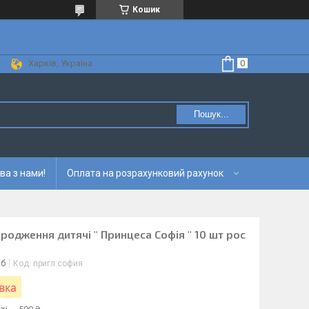
Кошик
Харків, Україна
Пошук...
ва з нами!
Оплата на розрахунковий рахунок
родження дитячі " Принцеса Софія " 10 шт рос
іб
Код:
пригл софия
вка