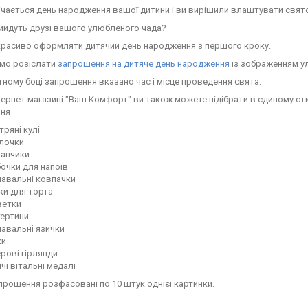
ічається день народження вашої дитини і ви вирішили влаштувати свят
рийдуть друзі вашого улюбленого чада?
красиво оформляти дитячий день народження з першого кроку.
мо розіслати
запрошення на дитяче день народження
із зображенням у
ному боці запрошення вказано час і місце проведення свята.
нтернет магазині "Ваш Комфорт" ви також можете підібрати в єдиному ст
ня
тряні кулі
ілочки
канчики
очки для напоїв
навальні ковпачки
ки для торта
ветки
тертини
авальні язички
ки
рові гірлянди
чі вітальні медалі
прошення розфасовані по 10 штук однієї картинки.