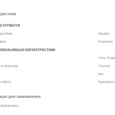
еристики
І АТРИБУТИ
виробник
Україна
івки
Класична
УВАЛЬНИЦЬКІ ХАРАКТЕРИСТИКИ
118 х 76 м
ь в упаковці
10 штук
лак
а свята
Принцеса 
ація для замовлення
 ₴/упаковка