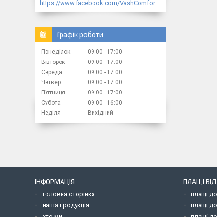
https://www.facebook.com/VashComfort.ua/
Графік роботи
Понеділок
09:00
17:00
Вівторок
09:00
17:00
Середа
09:00
17:00
Четвер
09:00
17:00
Пʼятниця
09:00
17:00
Субота
09:00
16:00
Неділя
Вихідний
ІНФОРМАЦІЯ
ПЛАЩІ ВІ
головна сторінка
плащі д
наша продукція
плащі д
хто ми
плащі до