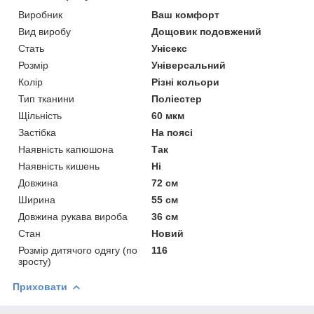
Виробник
Ваш комфорт
Вид виробу
Дощовик подовжений
Стать
Унісекс
Розмір
Універсальний
Колір
Різні кольори
Тип тканини
Поліестер
Щільність
60 мкм
Застібка
На поясі
Наявність капюшона
Так
Наявність кишень
Ні
Довжина
72 см
Ширина
55 см
Довжина рукава вироба
36 см
Стан
Новий
Розмір дитячого одягу (по
116
зросту)
Приховати