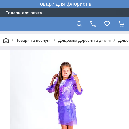
товари для флористів
Товари для свята
Товари та послуги
Дощовики дорослі та дитячі
Дощов