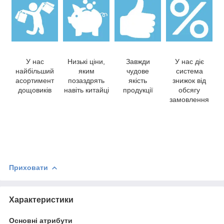
У нас
Низькі ціни,
Завжди
У нас діє
найбільший
яким
чудове
система
асортимент
позаздрять
якість
знижок від
дощовиків
навіть китайці
продукції
обсягу
замовлення
Приховати
Характеристики
Основні атрибути