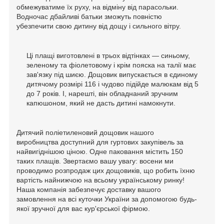
обмежуватиме їх руху, на відміну від парасольки.
Водночас дбайливі батьки зможуть повністю
убезпечити свою дитину від дощу і сильного вітру.
Ці плащі виготовлені в трьох відтінках — синьому,
зеленому та фіолетовому і крім пояска на талії має
зав'язку під шиєю. Дощовик випускається в єдиному
дитячому розмірі 116 і чудово підійде малюкам від 5
до 7 років. І, нарешті, він обладнаний зручним
капюшоном, який не дасть дитині намокнути.
Дитячий поліетиленовий дощовик нашого
виробництва доступний для гуртових закупівель за
найвигіднішою ціною. Одне паковання містить 150
таких плащів. Звертаємо вашу увагу: восени ми
проводимо розпродаж цих дощовиків, що робить їхню
вартість найнижчою на всьому українському ринку!
Наша компанія забезпечує доставку вашого
замовлення на всі куточки України за допомогою будь-
якої зручної для вас кур'єрської фірмою.