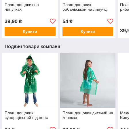
Плащ дощовик на
Плащ дощовик
Пла
липучках
рибальський на липучці
риба
39,90
54
₴
₴
39,
Купити
Купити
Подібні товари компанії
Плащ дощовик
Плащ дощовик дитячий на
Меда
суперщільний під пояс
кнопках
Випу