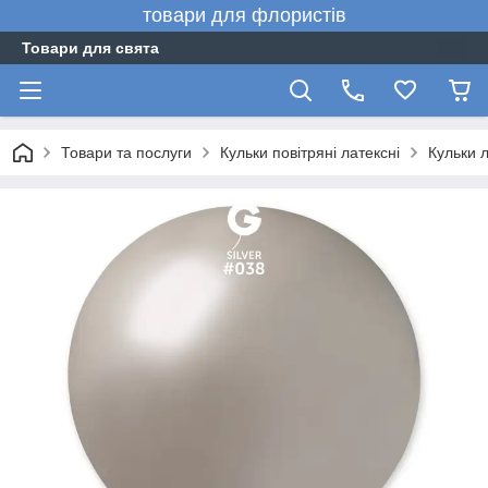
товари для флористів
Товари для свята
Товари та послуги
Кульки повітряні латексні
Кульки л