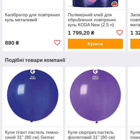
Калібратор для повітряних
Полімерний клей для
Запа
куль металевий
оброблення повітряних
пові
куль KODA New (2,5 л)
мета
1 799,20
1 3
₴
880
₴
Купити
Подібні товари компанії
Куля гігант пастель темно-
Куля сюрприз пастель
Куля
синій 31" (80 см) Gemar
фіолетовий 31" (80 см)
пома