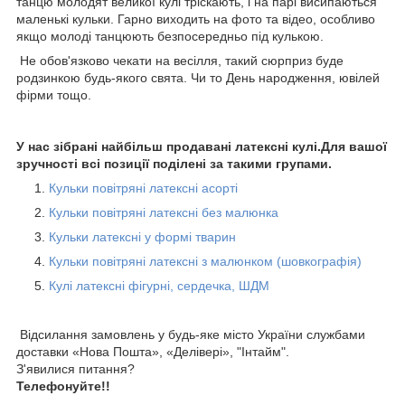
танцю молодят великої кулі тріскають, і на парі висипаються
маленькі кульки. Гарно виходить на фото та відео, особливо
якщо молоді танцюють безпосередньо під кулькою.
Не обов'язково чекати на весілля, такий сюрприз буде
родзинкою будь-якого свята. Чи то День народження, ювілей
фірми тощо.
У нас зібрані найбільш продавані латексні кулі.Для вашої
зручності всі позиції поділені за такими групами.
Кульки повітряні латексні асорті
Кульки повітряні латексні без малюнка
Кульки латексні у формі тварин
Кульки повітряні латексні з малюнком (шовкографія)
Кулі латексні фігурні, сердечка, ШДМ
Відсилання замовлень у будь-яке місто України службами
доставки «Нова Пошта», «Делівері», "Інтайм".
З'явилися питання?
Телефонуйте!!