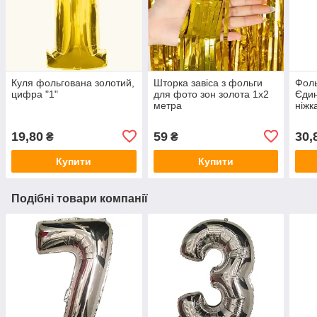
Куля фольгована золотий,
Шторка завіса з фольги
Фоль
цифра "1"
для фото зон золота 1х2
Єдин
метра
ніжк
в уп
19,80
59
30,
₴
₴
Купити
Купити
Подібні товари компанії