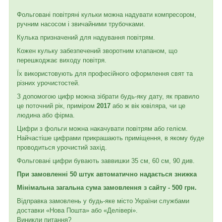
Фольговані повітряні кульки можна надувати компресором,
ручним насосом і звичайними трубочками.
Кулька призначений для надування повітрям.
Кожен кульку забезпечений зворотним клапаном, що
перешкоджає виходу повітря.
Їх використовують для професійного оформлення свят та
різних урочистостей.
З допомогою цифр можна зібрати будь-яку дату, як правило
це поточний рік, приміром
2017
або ж вік ювіляра, чи це
людина або фірма.
Цифри з фольги можна накачувати повітрям або гелієм.
Найчастіше цифрами прикрашають приміщення, в якому буде
проводиться урочистий захід.
Фольговані цифри бувають заввишки 35 см, 60 см, 90 див.
При замовленні 50 штук автоматично надається знижка
Мінімальна загальна сума замовлення з сайту - 500 грн.
Відправка замовлень у будь-яке місто України службами
доставки «Нова Пошта» або «Делівері».
Виникли питання?