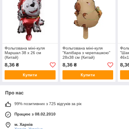
Фольгована міні-куля
Фольгована міні-куля
Фоль
Маршал 38 х 26 см
"Капібара з черепашкою"
"Шам
(Китай)
28х38 см (Китай)
46х1
8,36
8,36
8,3
₴
₴
Купити
Купити
Про нас
99% позитивних з 725 відгуків за рік
Працює з 08.02.2010
м. Харків