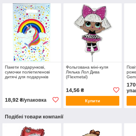
Пакети подарункові,
Фольгована міні-куля
Пові
сумочки поліетиленові
Лялька Лол Дива
роже
дитячі для подарунків
(Flexmetal)
Gem
"Єдиноріг", 10 штук
170
14,56
₴
упа
18,92
₴/упаковка
Купити
Подібні товари компанії