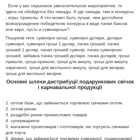
Если у вас серьезное увеселительное мероприятие, то
здесь не обойдется без тамады. А где тамада, там и конкурсы
, игры, приколы. А что может быть лучше, чем достойное
вознаграждение победителю конкурса в виде пачки баксов
или евро, пусть и сувенирных?
Пошукові теги: сувенірні гроші, сувенірні долари, долари
сувенірні, сувенірні гроші 1 долар, пачка грошей, пачка
грошей 1 долар, пачка грошей сувенір, пачка сувенірних
грошей, забавна пачка грошей долари, пачка доларів, гроші
приколи, гроші-приколи, гроші для викупу, гроші для викупу
нареченої, гроші для весільного викупу, гроші для вечірки,
гроші для весільної вечірки.
Основні шляхи дистрибуції подарункових свічок
і карнавальної продукції
1. оптові бази, що займаються торгівлею свічками оптом.
2. оптові ринки
3. роздрібні ринки промислових товарів
4. супермаркети
5. магазини промтоварів і госптоварів, які торгують свічками
для торта.
6. фірми, що займаються торгівлею сувенірної, подарункової