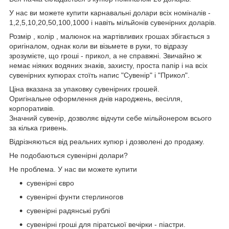
У нас ви можете купити карнавальні долари всіх номіналів -
1,2,5,10,20,50,100,1000 і навіть мільйонів сувенірних доларів.
Розмір , колір , малюнок на жартівливих грошах збігається з
оригіналом, однак коли ви візьмете в руки, то відразу
зрозумієте, що гроші - прикол, а не справжні. Звичайно ж
немає ніяких водяних знаків, захисту, проста папір і на всіх
сувенірних купюрах стоїть напис "Сувенір" і "Прикол".
Ціна вказана за упаковку сувенірних грошей.
Оригінальне оформлення днів народжень, весілля,
корпоративів.
Значний сувенір, дозволяє відчути себе мільйонером всього
за кілька гривень.
Відрізняються від реальних купюр і дозволені до продажу.
Не подобаються сувенірні долари?
Не проблема. У нас ви можете купити
сувенірні євро
сувенірні фунти стерлиногов
сувенірні радянські рублі
сувенірні гроші для піратської вечірки - піастри.