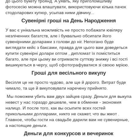
до цього букету троянд. А уявіть, яку приголомшливу
фотосесію можна влаштувати, використовуючи кілька пачок
стодоларових купюр, усыпав ними дівчину...
Сувенірні гроші на День Народження
У вас є унікальна можливість не просто побажати ювіляру
незліченних багатств, але і буквально обсипати його
сувенірними доларами з голови до ніг. Непогано буде
виглядати кейс з баксами, правда для цього вам доведеться
купити сувенірні долари оптом , дипломат їх поміститься
багато, але при цьому ви отримаєте суттєву знижку і всі гості
вишикуються в чергу, щоб сфотографуватися зі своєю мрією.
Гроші для весільного викупу
Весілля це не просто чудово, але ще й дорого. Витрат буде
чимало, та ще й викуповувати наречену прийнято.
Мы поможем убить вам двух зайцев сразу. Деньги для выкупа
невест у нас гораздо дешевле, чем в обменке - экономия
налицо. И после того, как вы осыпите всех гостей
прикольными долларами, никто не скажет, что вы жмот .
Главное, чтобы гости на свадьбе дарили вам не сувенирные,
а настоящие деньги.
Деньги для конкурсов и вечеринок