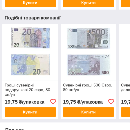
Купити
Купити
Подібні товари компанії
Гроші сувенірні
Сувенірні гроші 500 Євро,
Суве
подарункові 20 євро, 80
80 шт/уп
дола
шт/уп
19,75
19,75
19,
₴/упаковка
₴/упаковка
Купити
Купити