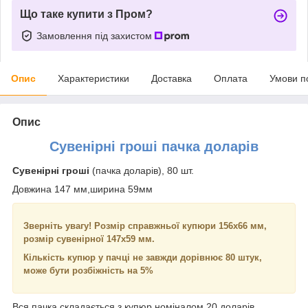
Що таке купити з Пром?
Замовлення під захистом
Опис
Характеристики
Доставка
Оплата
Умови п
Опис
Сувенірні гроші пачка доларів
Сувенірні гроші
(пачка доларів), 80 шт.
Довжина 147 мм,ширина 59мм
Зверніть увагу! Розмір справжньої купюри 156х66 мм,
розмір сувенірної 147х59 мм.
Кількість купюр у пачці не завжди дорівнює 80 штук,
може бути розбіжність на 5%
Вся пачка складається з купюр номіналом 20 доларів.