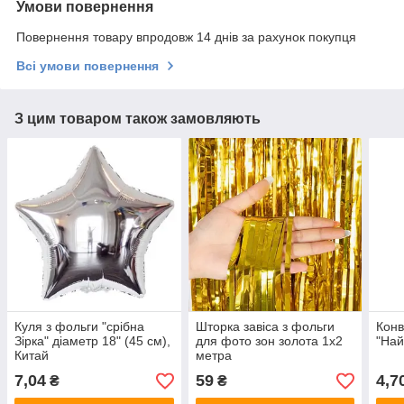
Умови повернення
Повернення товару впродовж 14 днів за рахунок покупця
Всі умови повернення
З цим товаром також замовляють
Куля з фольги "срібна
Шторка завіса з фольги
Конв
Зірка" діаметр 18" (45 см),
для фото зон золота 1х2
"Най
Китай
метра
7,04
59
4,7
₴
₴