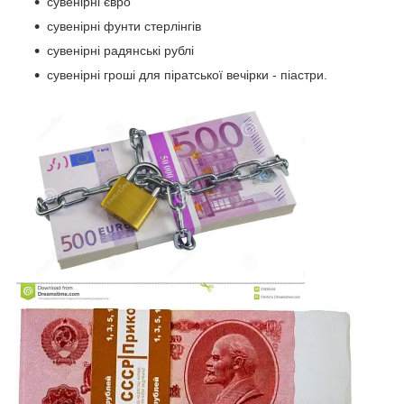
сувенірні євро
сувенірні фунти стерлінгів
сувенірні радянські рублі
сувенірні гроші для піратської вечірки - піастри.