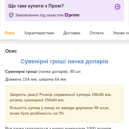
Що таке купити з Пром?
Замовлення під захистом
Опис
Характеристики
Доставка
Оплата
Умови п
Опис
Сувенірні гроші пачка доларів
Сувенірні гроші
(пачка доларів), 80 шт.
Довжина 154 мм, ширина 64 мм
Зверніть увагу! Розмір справжньої купюри 156х66 мм,
розмір сувенірної 154х64 мм.
Кількість купюр у пачці не завжди дорівнює 80 штук,
може бути розбіжність на 5%
Вся пачка складається з купюр номіналом 1000 доларів.