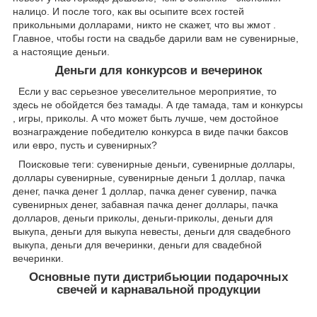
налицо. И после того, как вы осыпите всех гостей
прикольными долларами, никто не скажет, что вы жмот .
Главное, чтобы гости на свадьбе дарили вам не сувенирные,
а настоящие деньги.
Деньги для конкурсов и вечеринок
Если у вас серьезное увеселительное мероприятие, то
здесь не обойдется без тамады. А где тамада, там и конкурсы
, игры, приколы. А что может быть лучше, чем достойное
вознаграждение победителю конкурса в виде пачки баксов
или евро, пусть и сувенирных?
Поисковые теги: сувенирные деньги, сувенирные доллары,
доллары сувенирные, сувенирные деньги 1 доллар, пачка
денег, пачка денег 1 доллар, пачка денег сувенир, пачка
сувенирных денег, забавная пачка денег доллары, пачка
долларов, деньги приколы, деньги-приколы, деньги для
выкупа, деньги для выкупа невесты, деньги для свадебного
выкупа, деньги для вечеринки, деньги для свадебной
вечеринки.
Основные пути дистрибьюции подарочных
свечей и карнавальной продукции