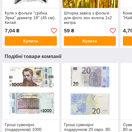
Куля з фольги "срібна
Шторка завіса з фольги
Конв
Зірка" діаметр 18" (45 см),
для фото зон золота 1х2
"Най
Китай
метра
7,04
59
4,7
₴
₴
Купити
Купити
Подібні товари компанії
Гроші сувенірні
Гроші сувенірні
Суве
(подарункові) 1000
подарункові 20 євро, 80
80 ш