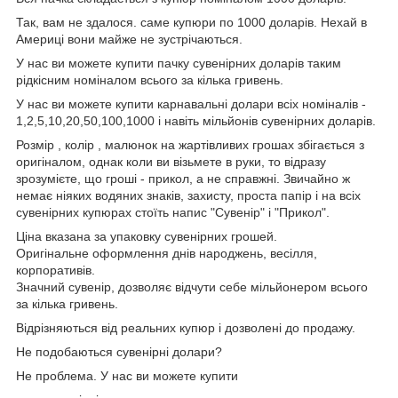
Так, вам не здалося. саме купюри по 1000 доларів. Нехай в
Америці вони майже не зустрічаються.
У нас ви можете купити пачку сувенірних доларів таким
рідкісним номіналом всього за кілька гривень.
У нас ви можете купити карнавальні долари всіх номіналів -
1,2,5,10,20,50,100,1000 і навіть мільйонів сувенірних доларів.
Розмір , колір , малюнок на жартівливих грошах збігається з
оригіналом, однак коли ви візьмете в руки, то відразу
зрозумієте, що гроші - прикол, а не справжні. Звичайно ж
немає ніяких водяних знаків, захисту, проста папір і на всіх
сувенірних купюрах стоїть напис "Сувенір" і "Прикол".
Ціна вказана за упаковку сувенірних грошей.
Оригінальне оформлення днів народжень, весілля,
корпоративів.
Значний сувенір, дозволяє відчути себе мільйонером всього
за кілька гривень.
Відрізняються від реальних купюр і дозволені до продажу.
Не подобаються сувенірні долари?
Не проблема. У нас ви можете купити