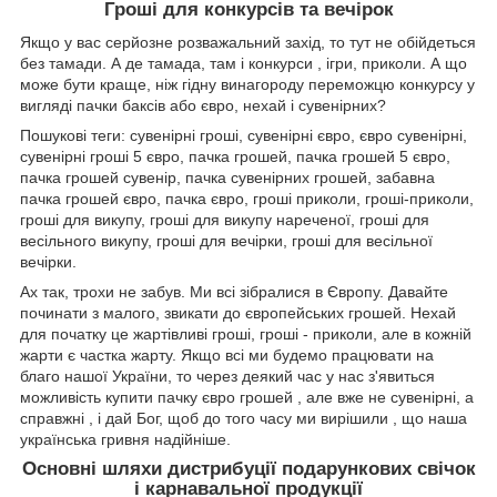
Гроші для конкурсів та вечірок
Якщо у вас серйозне розважальний захід, то тут не обійдеться
без тамади. А де тамада, там і конкурси , ігри, приколи. А що
може бути краще, ніж гідну винагороду переможцю конкурсу у
вигляді пачки баксів або євро, нехай і сувенірних?
Пошукові теги: сувенірні гроші, сувенірні євро, євро сувенірні,
сувенірні гроші 5 євро, пачка грошей, пачка грошей 5 євро,
пачка грошей сувенір, пачка сувенірних грошей, забавна
пачка грошей євро, пачка євро, гроші приколи, гроші-приколи,
гроші для викупу, гроші для викупу нареченої, гроші для
весільного викупу, гроші для вечірки, гроші для весільної
вечірки.
Ах так, трохи не забув. Ми всі зібралися в Європу. Давайте
починати з малого, звикати до європейських грошей. Нехай
для початку це жартівливі гроші, гроші - приколи, але в кожній
жарти є частка жарту. Якщо всі ми будемо працювати на
благо нашої України, то через деякий час у нас з'явиться
можливість купити пачку євро грошей , але вже не сувенірні, а
справжні , і дай Бог, щоб до того часу ми вирішили , що наша
українська гривня надійніше.
Основні шляхи дистрибуції подарункових свічок
і карнавальної продукції