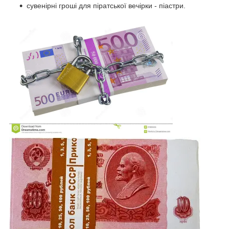
сувенірні гроші для піратської вечірки - піастри.