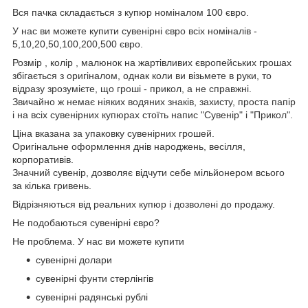
Вся пачка складається з купюр номіналом 100 євро.
У нас ви можете купити сувенірні євро всіх номіналів -
5,10,20,50,100,200,500 євро.
Розмір , колір , малюнок на жартівливих європейських грошах
збігається з оригіналом, однак коли ви візьмете в руки, то
відразу зрозумієте, що гроші - прикол, а не справжні.
Звичайно ж немає ніяких водяних знаків, захисту, проста папір
і на всіх сувенірних купюрах стоїть напис "Сувенір" і "Прикол".
Ціна вказана за упаковку сувенірних грошей.
Оригінальне оформлення днів народжень, весілля,
корпоративів.
Значний сувенір, дозволяє відчути себе мільйонером всього
за кілька гривень.
Відрізняються від реальних купюр і дозволені до продажу.
Не подобаються сувенірні євро?
Не проблема. У нас ви можете купити
сувенірні долари
сувенірні фунти стерлінгів
сувенірні радянські рублі