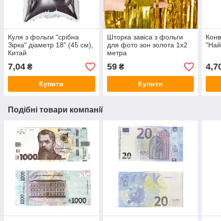
Куля з фольги "срібна
Шторка завіса з фольги
Конв
Зірка" діаметр 18" (45 см),
для фото зон золота 1х2
"Най
Китай
метра
7,04
59
4,7
₴
₴
Купити
Купити
Подібні товари компанії