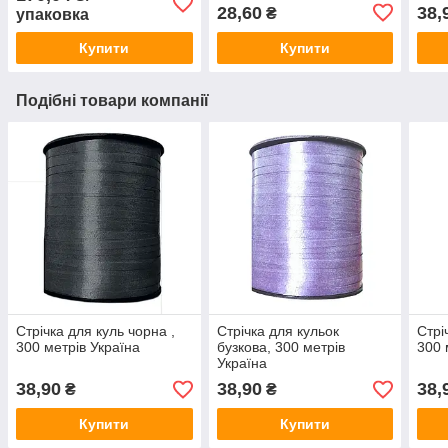
28,60
38,
₴
упаковка
Купити
Купити
Подібні товари компанії
Стрічка для куль чорна ,
Стрічка для кульок
Стрі
300 метрів Україна
бузкова, 300 метрів
300 
Україна
38,90
38,90
38,
₴
₴
Купити
Купити