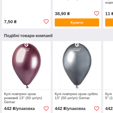
пові
38,90
11
₴
7,50
₴
Купити
Подібні товари компанії
Кулі повітряні хром
Кулі повітряні хром срібло
Кулі
рожевий 13" (50 шт/уп)
13" (50 шт/уп) Gemar
5" (
Gemar
442
442
442
₴/упаковка
₴/упаковка