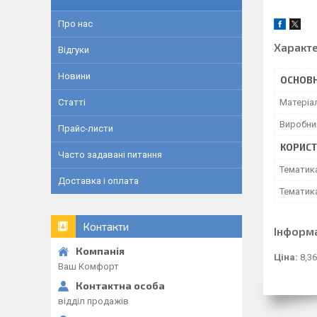
Про нас
Характ
Відгуки
Новини
ОСНОВН
Матеріа
Статті
Виробни
Прайс-листи
КОРИСТ
Часто задавані питання
Тематик
Доставка і оплата
Тематик
Контакти
Інформ
Ціна:
8,36
Ваш Комфорт
відділ продажів