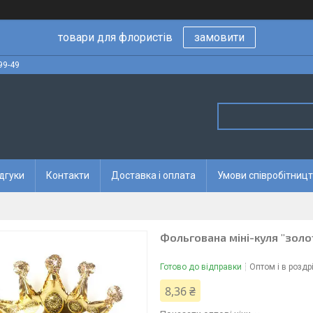
товари для флористів
замовити
99-49
дгуки
Контакти
Доставка і оплата
Умови співробітницт
Фольгована міні-куля "золо
Готово до відправки
Оптом і в роздр
8,36 ₴