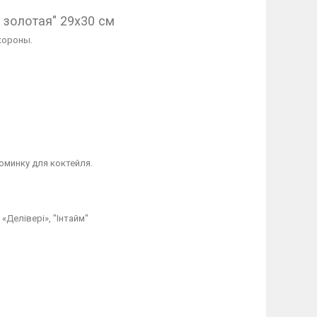
золотая" 29х30 см
короны.
оминку для коктейля.
«Делівері», "Інтайм"