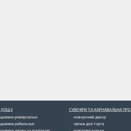
Д ДОЩУ
СУВЕНІРИ ТА КАРНАВАЛЬНА ПР
ощовики універсальні
новорічний декор
ощовики рибальські
свічки для торта
щовики дитячі та підліткові
повітряні кульки