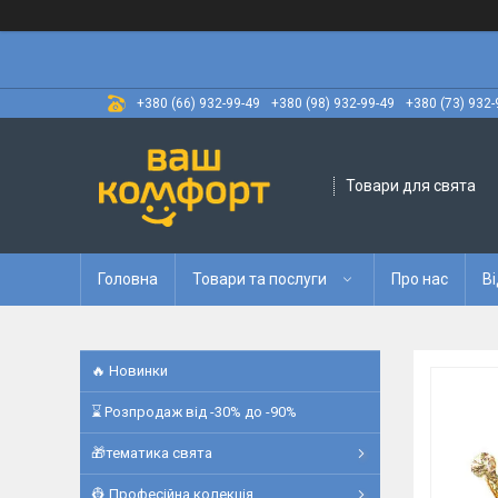
+380 (66) 932-99-49
+380 (98) 932-99-49
+380 (73) 932-
Товари для свята
Головна
Товари та послуги
Про нас
Ві
🔥 Новинки
⌛ Розпродаж від -30% до -90%
🎁тематика свята
👷 Професійна колекція