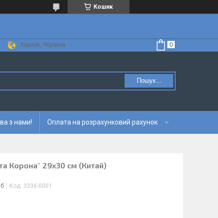
Кошик
Харків, Україна
Пошук...
ва з нами!
Оплата на розрахунковий рахунок
та Корона" 29х30 см (Китай)
іб
Код:
3336-0001