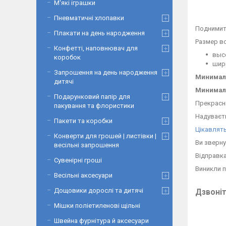
М'які іграшки
Пневматичні хлопавки
Поднимит
Плакати на день народження
Размер в
Конфетті, наповнювач для
высо
коробок
шири
Запрошення на день народження
Минималь
дитячі
Минималь
Подарунковий папір для
Прекрасн
пакування та флористики
Надуваєт
Пакети та коробки
Цікавлять
Конверти для грошей | листівки |
Ви зверну
весільні запрошення
Відправка
Сувенірні гроші
Виникли 
Весільні аксесуари
Дощовики дорослі та дитячі
Дзвоніть
Мішки поліетиленові щільні
Швейна фурнітура й аксесуари