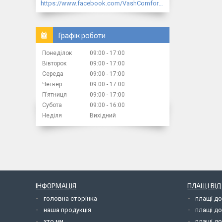
https://www.facebook.com/VashComfort.ua/
Графік роботи
Понеділок
09:00
17:00
Вівторок
09:00
17:00
Середа
09:00
17:00
Четвер
09:00
17:00
Пʼятниця
09:00
17:00
Субота
09:00
16:00
Неділя
Вихідний
ІНФОРМАЦІЯ
ПЛАЩІ ВІ
головна сторінка
плащі д
наша продукція
плащі д
хто ми
плащі до