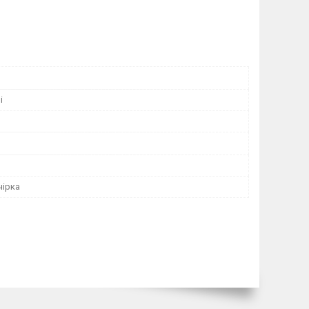
і
чірка