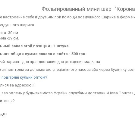
Фольгированный мини шар "Корона 
е настроение себе и друзьям при помощи воздушного шарика в форме 
оздушного шарика
та -30 см
на -29 см.
ный заказ этой позиции - 1 штука.
ная общая сумма заказа с сайта - 500 грн.
ый вариант для празднования дня рождения малыша.
ься
повітрям
за допомогою спеціального насоса або через будь-яку сол
 повітряні кульки оптом?
лися за адресою!!!
 замовлень у будь-яке місто України службами доставки «Нова Пошта» , 
питання?
!!!