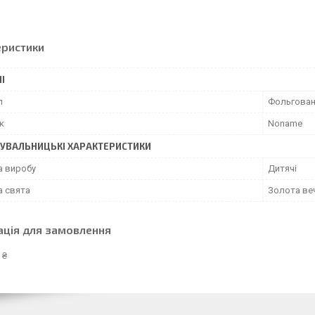
еристики
І
л
Фольгован
к
Noname
УВАЛЬНИЦЬКІ ХАРАКТЕРИСТИКИ
а виробу
Дитячі
а свята
Золота ве
ація для замовлення
 ₴