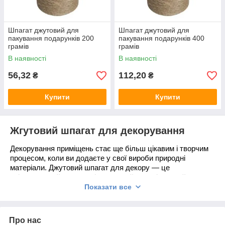
Шпагат джутовий для
Шпагат джутовий для
пакування подарунків 200
пакування подарунків 400
грамів
грамів
В наявності
В наявності
56,32
112,20
₴
₴
Купити
Купити
Жгутовий шпагат для декорування
Декорування приміщень стає ще більш цікавим і творчим
процесом, коли ви додаєте у свої вироби природні
матеріали. Джутовий шпагат для декору — це
універсальний та екологічно чистий матеріал, який може
підкреслити ваш смак і стиль, додаючи нотки природної
Показати все
естетики до будь-якого інтер'єру. Він відмінно підходить
для пакування подарунків, створення еко-декору та
рукоділля. Якщо ви шукаєте стильні та екологічні рішення
Про нас
для свого будинку чи святкових подій, джутовий шпагат —