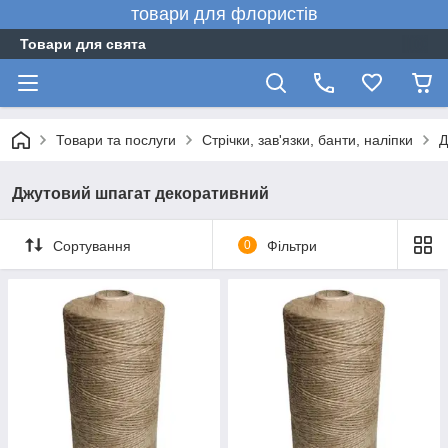
товари для флористів
Товари для свята
Товари та послуги
Стрічки, зав'язки, банти, наліпки
Д
Джутовий шпагат декоративний
Сортування
0
Фільтри