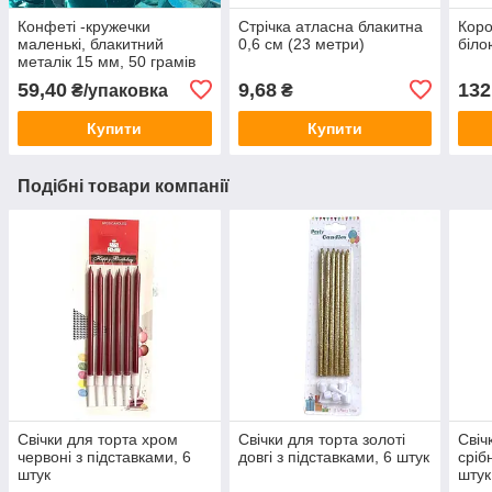
Конфеті -кружечки
Стрічка атласна блакитна
Коро
маленькі, блакитний
0,6 см (23 метри)
біло
металік 15 мм, 50 грамів
(Китай)
59,40
9,68
132
₴/упаковка
₴
Купити
Купити
Подібні товари компанії
Свічки для торта хром
Свічки для торта золоті
Свіч
червоні з підставками, 6
довгі з підставками, 6 штук
сріб
штук
штук