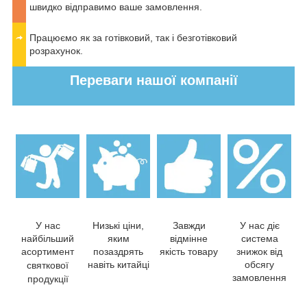
швидко відправимо ваше замовлення.
Працюємо як за готівковий, так і безготівковий
розрахунок.
Переваги нашої компанії
У нас
Низькі ціни,
Завжди
У нас діє
найбільший
яким
відмінне
система
асортимент
позаздрять
якість товару
знижок від
навіть китайці
обсягу
святкової
замовлення
продукції