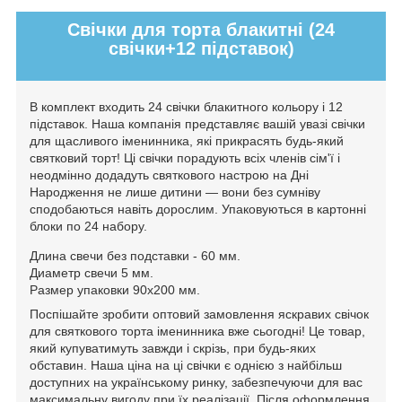
Свічки для торта блакитні (24
свічки+12 підставок)
В комплект входить 24 свічки блакитного кольору і 12
підставок. Наша компанія представляє вашій увазі свічки
для щасливого іменинника, які прикрасять будь-який
святковий торт! Ці свічки порадують всіх членів сім'ї і
неодмінно додадуть святкового настрою на Дні
Народження не лише дитини — вони без сумніву
сподобаються навіть дорослим. Упаковуються в картонні
блоки по 24 набору.
Длина свечи без подставки - 60 мм.
Диаметр свечи 5 мм.
Размер упаковки 90х200 мм.
Поспішайте зробити оптовий замовлення яскравих свічок
для святкового торта іменинника вже сьогодні! Це товар,
який купуватимуть завжди і скрізь, при будь-яких
обставин. Наша ціна на ці свічки є однією з найбільш
доступних на українському ринку, забезпечуючи для вас
максимальну вигоду при їх реалізації. Після оформлення