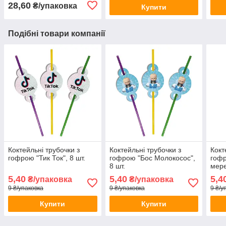
28,60
₴/упаковка
Купити
Подібні товари компанії
Коктейльні трубочки з
Коктейльні трубочки з
Кокт
гофрою "Тик Ток", 8 шт.
гофрою "Бос Молокосос",
гофр
8 шт.
мере
5,40
5,40
5,4
₴/упаковка
₴/упаковка
9 ₴/упаковка
9 ₴/упаковка
9 ₴/у
Купити
Купити