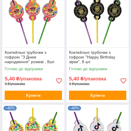
Коктейльні трубочки з
Коктейльні трубочки з
гофрою "З Днем
гофрою "Happy Birthday
народження" рожеві , 8шт.
зірки", 8 шт.
Готово до відправки
Готово до відправки
5,40
5,40
₴/упаковка
₴/упаковка
9 ₴/упаковка
9 ₴/упаковка
Купити
Купити
–40%
–40%