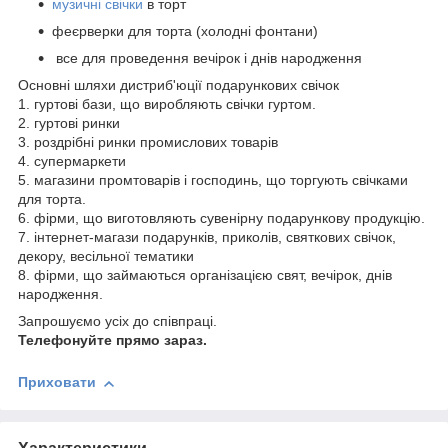
музичні свічки
в торт
феєрверки для торта (холодні фонтани)
все для проведення вечірок і днів народження
Основні шляхи дистриб'юції подарункових свічок
1. гуртові бази, що виробляють свічки гуртом.
2. гуртові ринки
3. роздрібні ринки промислових товарів
4. супермаркети
5. магазини промтоварів і господинь, що торгують свічками
для торта.
6. фірми, що виготовляють сувенірну подарункову продукцію.
7. інтернет-магази подарунків, приколів, святкових свічок,
декору, весільної тематики
8. фірми, що займаються організацією свят, вечірок, днів
народження.
Запрошуємо усіх до співпраці.
Телефонуйте прямо зараз.
Приховати