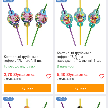
–70%
–40%
Коктейльні трубочки з
Коктейльні трубочки з
гофрою "З Днем
гофрою "Лyнтик. ", 8 шт.
народження" блакитні, 8 шт.
Готово до відправки
В наявності
2,70
5,40
₴/упаковка
₴/упаковка
9 ₴/упаковка
9 ₴/упаковка
Купити
Купити
–40%
–40%