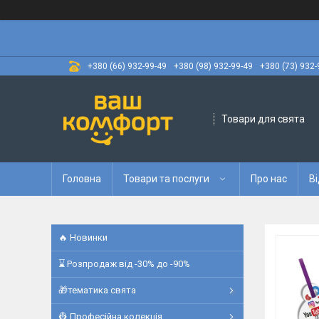
+380 (66) 932-99-49
+380 (98) 932-99-49
+380 (73) 932-
Товари для свята
Головна
Товари та послуги
Про нас
Ві
🔥 Новинки
⌛ Розпродаж від -30% до -90%
🎁тематика свята
👷 Професійна колекція