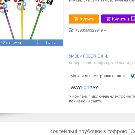
Мінімальна сума замовлення на сай
Купити
Купити з
+380669329949
–40%
8 днів
повернення товару протягом 14 дн
У компанії підключені електронні п
покидаючи сайту.
Коктейльні трубочки з гофрою "С