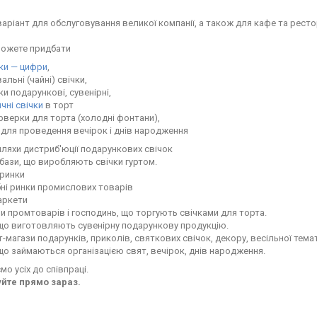
аріант для обслуговування великої компанії, а також для кафе та ресто
можете придбати
ки — цифри
,
альні (чайні) свічки,
ки подарункові, сувенірні,
чні свічки
в торт
верки для торта (холодні фонтани),
для проведення вечірок і днів народження
ляхи дистриб'юції подарункових свічок
і бази, що виробляють свічки гуртом.
 ринки
бні ринки промислових товарів
аркети
ни промтоварів і господинь, що торгують свічками для торта.
 що виготовляють сувенірну подарункову продукцію.
ет-магази подарунків, приколів, святкових свічок, декору, весільної тема
 що займаються організацією свят, вечірок, днів народження.
о усіх до співпраці.
йте прямо зараз.