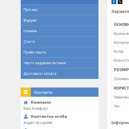
Про нас
Характ
Відгуки
ОСНОВН
Новини
Країна 
Статті
Матеріа
Колір
Прайс-листи
Кількіст
Часто задавані питання
РОЗМІ
Доставка і оплата
Довжин
КОРИСТ
Контакти
Тематик
Тип
Ваш Комфорт
Інформ
відділ продажів