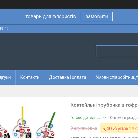
товари для флористів
замовити
99-49
дгуки
Контакти
Доставка і оплата
Умови співробітницт
Коктейльні трубочки з гофро
Готово до відправки
Оптом і в роздр
5,40 ₴/упаковк
9 ₴/упаковка