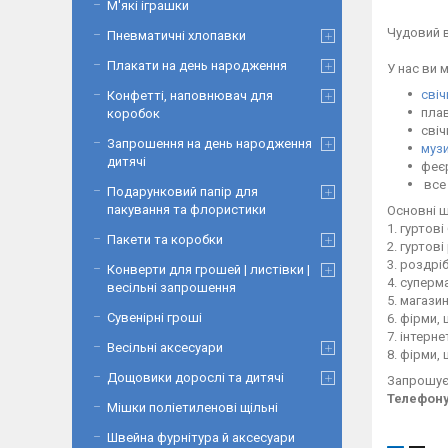
М'які іграшки
Чудовий в
Пневматичні хлопавки
Плакати на день народження
У нас ви 
свіч
Конфетті, наповнювач для
плав
коробок
свіч
Запрошення на день народження
музи
дитячі
феєр
все 
Подарунковий папір для
пакування та флористики
Основні ш
1. гуртов
Пакети та коробки
2. гуртові
3. роздрі
Конверти для грошей | листівки |
4. суперм
весільні запрошення
5. магази
Сувенірні гроші
6. фірми,
7. інтерн
Весільні аксесуари
8. фірми,
Дощовики дорослі та дитячі
Запрошуєм
Телефону
Мішки поліетиленові щільні
Швейна фурнітура й аксесуари