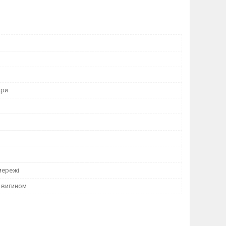
ори
мережі
 вигином