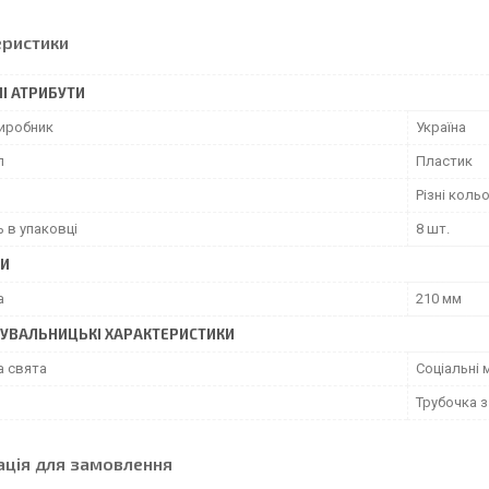
еристики
І АТРИБУТИ
виробник
Україна
л
Пластик
Різні коль
ь в упаковці
8 шт.
РИ
а
210 мм
УВАЛЬНИЦЬКІ ХАРАКТЕРИСТИКИ
а свята
Соціальні 
Трубочка з
ація для замовлення