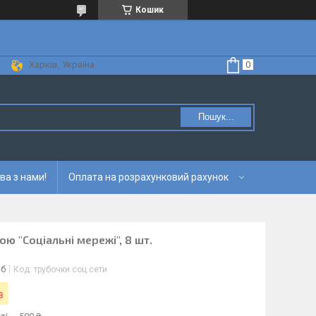
Кошик
Харків, Україна
Пошук...
ва з нами!
Оплата на розрахунковий рахунок
ю "Соціальні мережі", 8 шт.
іб
Код:
трубочки соц сети
а