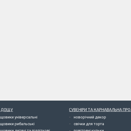
Д ДОЩУ
СУВЕНІРИ ТА КАРНАВАЛЬНА ПР
ощовики універсальні
новорічний декор
ощовики рибальські
свічки для торта
щовики дитячі та підліткові
повітряні кульки