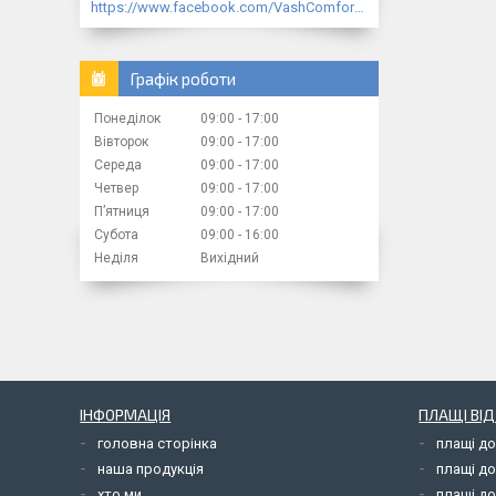
https://www.facebook.com/VashComfort.ua/
Графік роботи
Понеділок
09:00
17:00
Вівторок
09:00
17:00
Середа
09:00
17:00
Четвер
09:00
17:00
Пʼятниця
09:00
17:00
Субота
09:00
16:00
Неділя
Вихідний
ІНФОРМАЦІЯ
ПЛАЩІ ВІ
головна сторінка
плащі д
наша продукція
плащі д
хто ми
плащі до