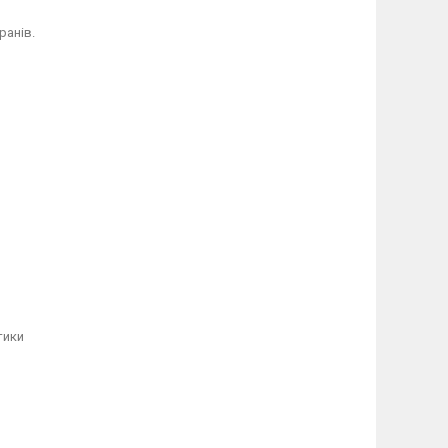
ранів.
тики