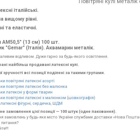
Повітряні кулі металік
ексні італійські.
на вищому рівні.
ні та еластичні.
 AМ50,5" (13 см) 100 шт.
к "Gemar" (Італія). Аквамарин металік.
талевим відливом. Дуже гарно за будь-якого освітлення.
рані найбільш продавані латексні кулі.
 зручності всі позиції поділені за такими групами.
ки повітряні латексні асорті
ки повітряні латексні без малюнка
ки латексні у формі тварин
ки повітряні латексні з малюнком (шовкографія)
 латексні фігурні, сердечка, ШДМ
не замовлення цієї позиції — 100 штук (одне паковання).
я замовлень у будь-яке місто України службами доставки «Нова Пошта»
 питання?
те!!!