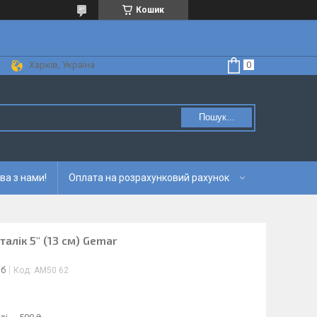
Кошик
Харків, Україна
Пошук...
ва з нами!
Оплата на розрахунковий рахунок
талік 5" (13 см) Gemar
іб
Код:
AM50 62