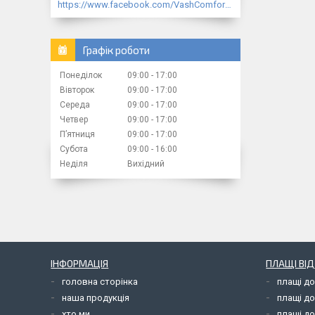
https://www.facebook.com/VashComfort.ua/
Графік роботи
Понеділок
09:00
17:00
Вівторок
09:00
17:00
Середа
09:00
17:00
Четвер
09:00
17:00
Пʼятниця
09:00
17:00
Субота
09:00
16:00
Неділя
Вихідний
ІНФОРМАЦІЯ
ПЛАЩІ ВІ
головна сторінка
плащі д
наша продукція
плащі д
хто ми
плащі до