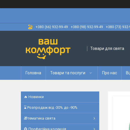
+380 (66) 932-99-49
+380 (98) 932-99-49
+380 (73) 932-
Товари для свята
Головна
Товари та послуги
Про нас
Ві
🔥 Новинки
⌛ Розпродаж від -30% до -90%
🎁тематика свята
👷 Професійна колекція