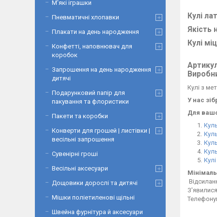
М'які іграшки
Кулі лат
Пневматичні хлопавки
Якість 
Плакати на день народження
Кулі міц
Конфетті, наповнювач для
коробок
Артикул
Запрошення на день народження
Виробни
дитячі
Кулі з ме
Подарунковий папір для
У нас зіб
пакування та флористики
Для вашої
Пакети та коробки
Куль
Конверти для грошей | листівки |
Куль
весільні запрошення
Куль
Куль
Сувенірні гроші
Кулі
Весільні аксесуари
Мінімаль
Відсиланн
Дощовики дорослі та дитячі
З'явилися
Мішки поліетиленові щільні
Телефонуй
Швейна фурнітура й аксесуари