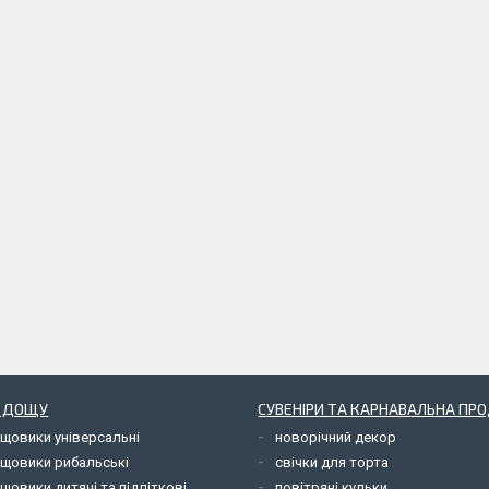
Д ДОЩУ
СУВЕНІРИ ТА КАРНАВАЛЬНА ПР
ощовики універсальні
новорічний декор
ощовики рибальські
свічки для торта
щовики дитячі та підліткові
повітряні кульки