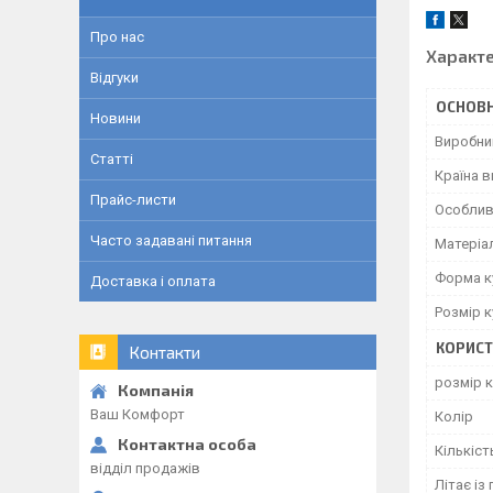
Про нас
Характ
Відгуки
ОСНОВН
Новини
Виробни
Статті
Країна 
Прайс-листи
Особлив
Часто задавані питання
Матеріа
Форма к
Доставка і оплата
Розмір к
КОРИСТ
Контакти
розмір 
Ваш Комфорт
Колір
Кількість
відділ продажів
Літає із 