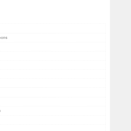
oons
н