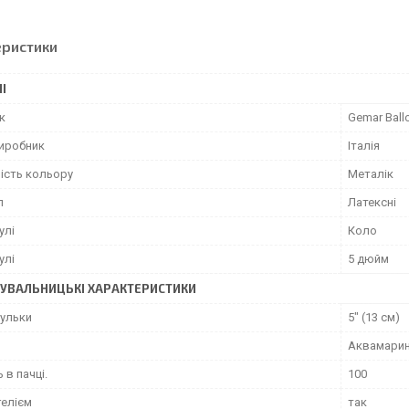
еристики
І
к
Gemar Ball
виробник
Італія
ість кольору
Металік
л
Латексні
улі
Коло
улі
5 дюйм
УВАЛЬНИЦЬКІ ХАРАКТЕРИСТИКИ
кульки
5" (13 см)
Аквамари
 в пачці.
100
гелієм
так