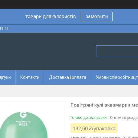
товари для флористів
замовити
99-49
дгуки
Контакти
Доставка і оплата
Умови співробітницт
Повітряні кулі аквамарин ме
Готово до відправки
Оптом і в роздр
132,60 ₴/упаковка