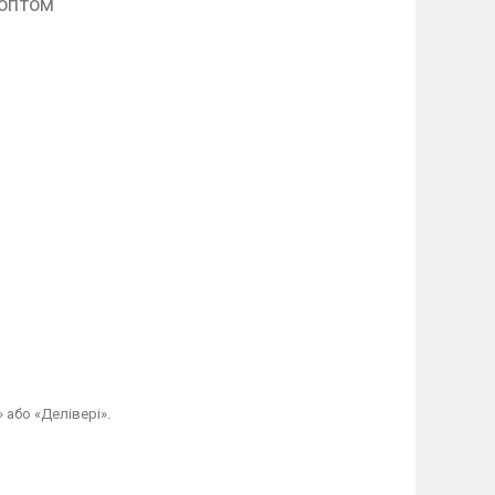
 оптом
 або «Делівері».