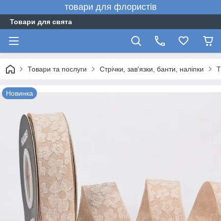
товари для флористів
Товари для свята
Товари та послуги
Стрічки, зав'язки, банти, наліпки
Т
Новинка