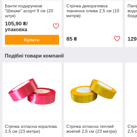
Банти подарункові
Стрічка декоративна
Папі
"Шишки" асорті 9 см (20
тканинна олива 2,5 см (10
вод
штук)
метрів)
борд
105,90
₴/
упаковка
85
129
₴
Купити
Подібні товари компанії
Стрічка атласна коралова
Стрічка атласна теплий
Стрі
2,5 см (23 метри)
жовтий 2,5 см (23 метри)
2,5 