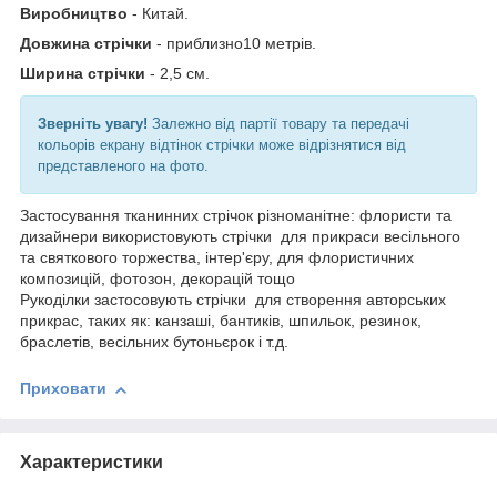
Виробництво
- Китай.
Довжина стрічки
- приблизно10 метрів.
Ширина стрічки
- 2,5 см.
Зверніть увагу!
Залежно від партії товару та передачі
кольорів екрану відтінок стрічки може відрізнятися від
представленого на фото.
Застосування тканинних стрічок різноманітне: флористи та
дизайнери використовують стрічки для прикраси весільного
та святкового торжества, інтер'єру, для флористичних
композицій, фотозон, декорацій тощо
Рукоділки застосовують стрічки для створення авторських
прикрас, таких як: канзаші, бантиків, шпильок, резинок,
браслетів, весільних бутоньєрок і т.д.
Приховати
Характеристики