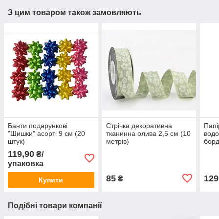
З цим товаром також замовляють
Банти подарункові
Стрічка декоративна
Папі
"Шишки" асорті 9 см (20
тканинна олива 2,5 см (10
вод
штук)
метрів)
борд
119,90
₴/
упаковка
85
129
₴
Купити
Подібні товари компанії