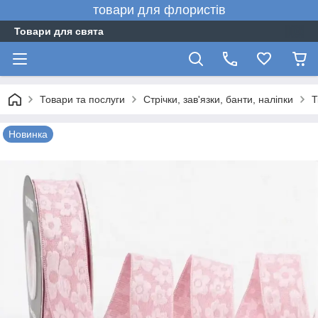
товари для флористів
Товари для свята
Товари та послуги
Стрічки, зав'язки, банти, наліпки
Т
Новинка