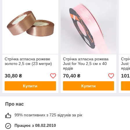
Стрічка атласна рожеве
Стрічка атласна рожева
Стрі
золото 2,5 см (23 метри)
Just for You 2,5 см х 40
Just
ярдів
ярді
30,80
70,40
101
₴
₴
Купити
Купити
Про нас
99% позитивних з 725 відгуків за рік
Працює з 08.02.2010