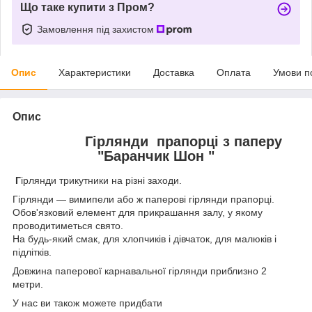
Що таке купити з Пром?
Замовлення під захистом
Опис
Характеристики
Доставка
Оплата
Умови п
Опис
Гірлянди прапорці з паперу
"Баранчик Шон "
Г
ірлянди трикутники на різні заходи.
Гірлянди — вимипели або ж паперові гірлянди прапорці.
Обов'язковий елемент для прикрашання залу, у якому
проводитиметься свято.
На будь-який смак, для хлопчиків і дівчаток, для малюків і
підлітків.
Довжина паперової карнавальної гірлянди приблизно 2
метри.
У нас ви також можете придбати