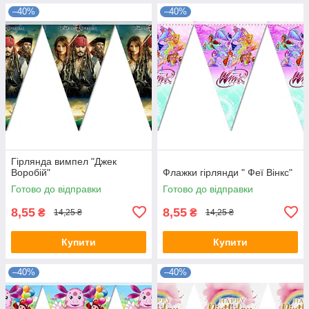
–40%
–40%
Гірлянда вимпел "Джек
Воробій"
Флажки гірлянди " Феї Вінкс"
Готово до відправки
Готово до відправки
8,55
8,55
₴
₴
14,25 ₴
14,25 ₴
Купити
Купити
–40%
–40%