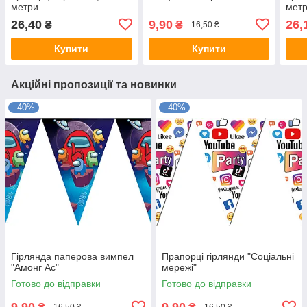
метри
мет
26,40
9,90
26,
₴
₴
16,50 ₴
Купити
Купити
Акційні пропозиції та новинки
–40%
–40%
Гірлянда паперова вимпел
Прапорці гірлянди "Соціальні
"Амонг Ас"
мережі"
Готово до відправки
Готово до відправки
9,90
9,90