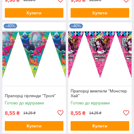
₴
₴
16,50 ₴
16,50 ₴
Купити
Купити
–40%
–40%
Прапорці вимпели "Монстер
Прапорці гірлянди "Тролі"
Хай"
Готово до відправки
Готово до відправки
8,55
8,55
₴
₴
14,25 ₴
14,25 ₴
Купити
Купити