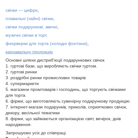
свічки — цифри
,
плавальні (чайні) свічки
,
свічки подарункові, звичні
,
музичні свічки в торт
,
феєрверки для торта (холодні фонтани)
,
карнавальну продукцію
Основні шляхи дистриб'юції подарункових свічок
1. гуртові бази, що виробляють свічки гуртом.
2. гуртові ринки
3. роздрібні ринки промислових товарів
4. супермаркети
5. магазини промтоварів і господинь, що торгують свічками
для торта.
6. фірми, що виготовляють сувенірну подарункову продукцію.
7. інтернет-магази подарунків, приколів, сприяткових свічок,
декору, весільної тематики
8. фірми, що займаються організацією свят, вечірок, днів
народження.
Запрошуємо усіх до співпраці.