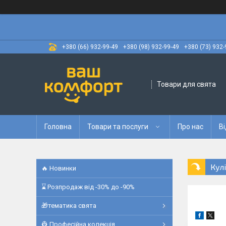
+380 (66) 932-99-49
+380 (98) 932-99-49
+380 (73) 932-
Товари для свята
Головна
Товари та послуги
Про нас
Ві
Кулі
🔥 Новинки
⌛ Розпродаж від -30% до -90%
🎁тематика свята
👷 Професійна колекція