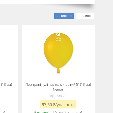
Галерея
Список
 (13 см)
Повітряні кулі пастель жовтий 5" (13 см)
Gemar
A50 02
93,60 ₴/упаковка
дріб
Оптом і в роздріб
В наявності