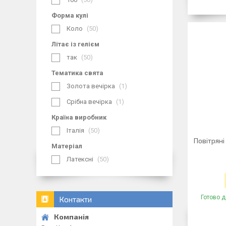
Форма кулі
Коло
50
Літає із гелієм
так
50
Тематика свята
Золота вечірка
1
Срібна вечірка
1
Країна виробник
Італія
50
Повітряні
Матеріал
Латексні
50
Готово д
Контакти