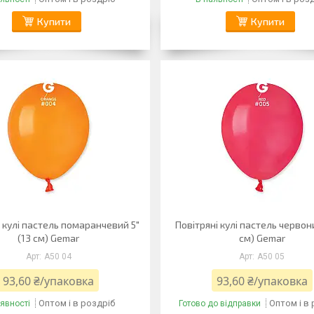
Купити
Купити
і кулі пастель помаранчевий 5"
Повітряні кулі пастель червони
(13 см) Gemar
см) Gemar
A50 04
A50 05
93,60 ₴/упаковка
93,60 ₴/упаковка
Оптом і в роздріб
Оптом і в
явності
Готово до відправки