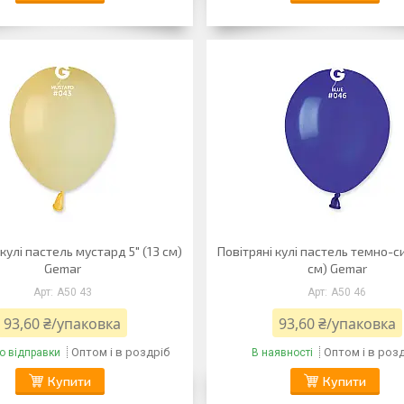
 кулі пастель мустард 5" (13 см)
Повітряні кулі пастель темно-си
Gemar
см) Gemar
A50 43
A50 46
93,60 ₴/упаковка
93,60 ₴/упаковка
Оптом і в роздріб
Оптом і в роз
о відправки
В наявності
Купити
Купити