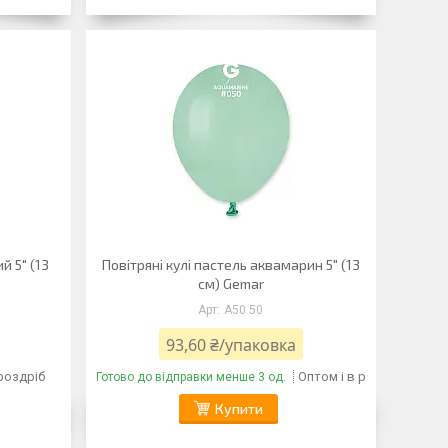
й 5" (13
Повітряні кулі пастель аквамарин 5" (13
см) Gemar
A50 50
93,60 ₴/упаковка
 роздріб
Оптом і в роздріб
Готово до відправки менше 3 од.
Купити