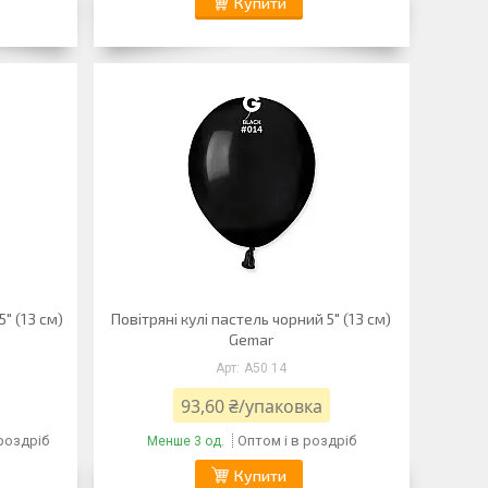
Купити
5" (13 см)
Повітряні кулі пастель чорний 5" (13 см)
Gemar
A50 14
93,60 ₴/упаковка
 роздріб
Оптом і в роздріб
Менше 3 од.
Купити