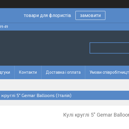
товари для флористів
замовити
99-49
дгуки
Контакти
Доставка і оплата
Умови співробітницт
 круглі 5" Gemar Balloons (Італія)
Кулі круглі 5" Gemar Balloon