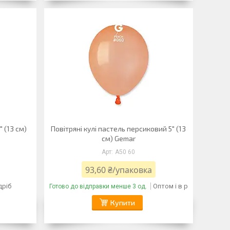
" (13 см)
Повітряні кулі пастель персиковий 5" (13
см) Gemar
A50 60
93,60 ₴/упаковка
дріб
Оптом і в роздріб
Готово до відправки менше 3 од.
Купити