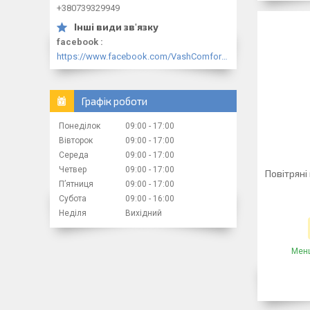
+380739329949
facebook
https://www.facebook.com/VashComfort.ua/
Графік роботи
Понеділок
09:00
17:00
Вівторок
09:00
17:00
Середа
09:00
17:00
Четвер
09:00
17:00
Повітряні
Пʼятниця
09:00
17:00
Субота
09:00
16:00
Неділя
Вихідний
Менш