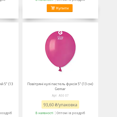
Купити
й 5" (13
Повітряні кулі пастель фуксія 5" (13 см)
Gemar
A50 07
93,60 ₴/упаковка
 роздріб
Оптом і в роздріб
В наявності