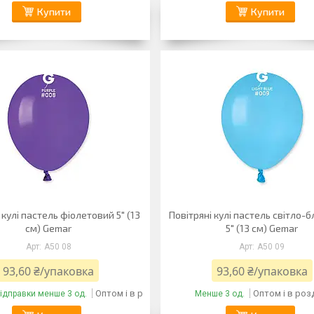
Купити
Купити
 кулі пастель фіолетовий 5" (13
Повітряні кулі пастель світло-
см) Gemar
5" (13 см) Gemar
A50 08
A50 09
93,60 ₴/упаковка
93,60 ₴/упаковка
Оптом і в роздріб
Оптом і в роз
відправки менше 3 од.
Менше 3 од.