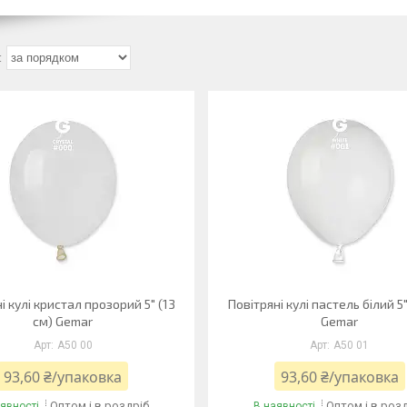
і кулі кристал прозорий 5" (13
Повітряні кулі пастель білий 5"
см) Gemar
Gemar
A50 00
A50 01
93,60 ₴/упаковка
93,60 ₴/упаковка
Оптом і в роздріб
Оптом і в роз
явності
В наявності