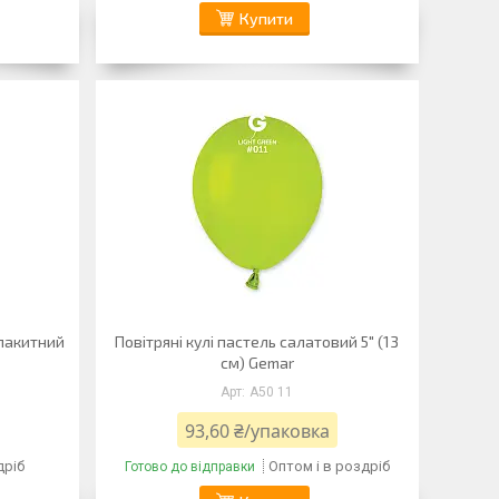
Купити
блакитний
Повітряні кулі пастель салатовий 5" (13
см) Gemar
A50 11
93,60 ₴/упаковка
дріб
Оптом і в роздріб
Готово до відправки