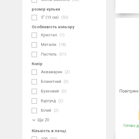
розмір кульки
5" (13 см)
50
Особливість кольору
Кристал
1
Металік
18
Пастель
31
Колір
Аквамарин
2
Блакитний
3
Повітряні
Бузковий
3
Бургунд
2
Білий
2
Ще 20
Готово д
Кількість в пачці.
100
50