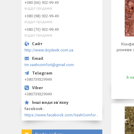
+380 (66) 932-99-49
відділ продажів
+380 (98) 932-99-49
відділ продажів
+380 (73) 932-99-49
відділ продажів
Конфе
рожеве з
http://www.dojdevik.com.ua
tm.vashcomfort@gmail.com
В на
+380739329949
+380739329949
facebook
https://www.facebook.com/VashComfort.ua/