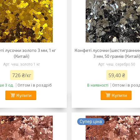
і лусочки золото 3 мм, 1 кг
Конфеті лусочки (шестигранник
(Китай)
3 мм, 50 грамів (Китай
чеш. золото 1 кг
чеш. серебро 50
726 ₴/кг
59,40 ₴
Оптом і в роздріб
Оптом і в роз
е 3 од.
В наявності
Купити
Купити
Супер ціна