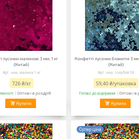
 лусочки малинові 3 мм, 1 кг
Конфетті лусочки блакитні 3 мм
(Китай)
(Китай)
чеш. малина 1 кг
чеш. голубой 50
726 ₴/кг
59,40 ₴/упаковка
Оптом і в роздріб
Оптом і в
явності
Готово до відправки
Купити
Купити
Супер ціна