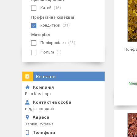
Китай
16
Професійна колекція
кондитери
31
Матеріал
Поліпропілен
23
Конфет
Фольга
1
Контакти
Менш
Ваш Комфорт
відділ продажів
Харків, Україна