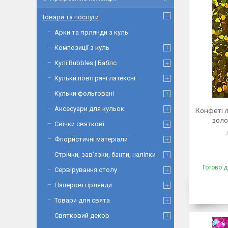
Товари та послуги
Арки та гірлянди з куль
Композиції з куль
Кулі Bubbles | Баблс
Кульки повітряні латексні
Кульки фольговані
Аксесуари для кульок
Конфеті 
золо
Свічки святкові
Флористичні матеріали
Стрічки, зав'язки, банти, наліпки
Готово д
Сервірування столу
Паперові гірлянди
Товари для свята
Святковий декор