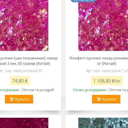
лусочки (шестигранники) лазер
Конфеті лусочки лазер рожевий
ий 3 мм, 50 грамів (Китай)
кг (Китай)
чеш. лазер розовый 50
чеш. лазер розов 1 кг
74,80 ₴
1 108,80 ₴/кг
Оптом і в роздріб
Оптом і в
о відправки
Готово до відправки
Купити
Купити