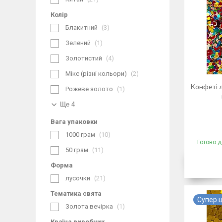
Колір
Блакитний
3
Зелений
1
Золотистий
4
Мікс (різні кольори)
2
Конфеті л
Рожеве золото
1
Ще 4
Вага упаковки
1000 грам
10
Готово д
50 грам
11
Форма
лусочки
21
Тематика свята
Супер ц
Золота вечірка
1
Країна виробник