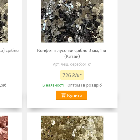
и) срібло
Конфетті лусочки срібло 3 мм, 1 кг
)
(Китай)
чеш. серебро1 кг
726 ₴/кг
дріб
Оптом і в роздріб
В наявності
Купити