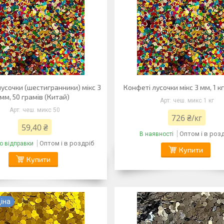
усочки (шестигранники) мікс 3
Конфеті лусочки мікс 3 мм, 1 к
мм, 50 грамів (Китай)
чеш. микс 1 кг
чеш. микс 50
726 ₴/кг
59,40 ₴
Оптом і в роз
В наявності
Оптом і в роздріб
о відправки
Купити
Купити
іна