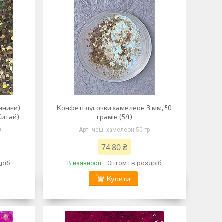
нники)
Конфеті лусочки хамелеон 3 мм, 50
Китай)
грамів (54)
0
чеш. хамелеон 50 гр
74,80 ₴
дріб
Оптом і в роздріб
В наявності
Купити