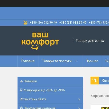
+380 (66) 932-99-49
+380 (98) 932-99-49
+380 (73) 932-
Товари для свята
Головна
Товари та послуги
Про нас
Ві
Кон
🔥 Новинки
⌛ Розпродаж від -30% до -90%
🎁тематика свята
👷 Професійна колекція