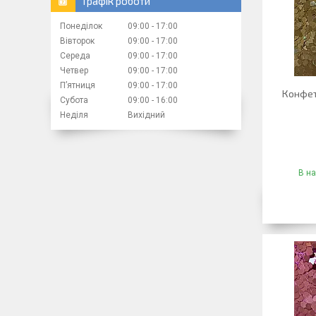
Графік роботи
Понеділок
09:00
17:00
Вівторок
09:00
17:00
Середа
09:00
17:00
Четвер
09:00
17:00
Пʼятниця
09:00
17:00
Конфет
Субота
09:00
16:00
Неділя
Вихідний
В на