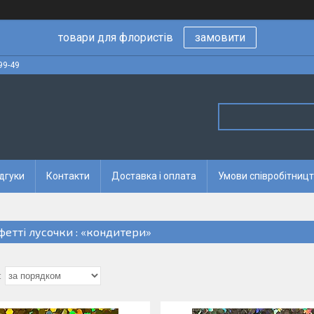
товари для флористів
замовити
99-49
дгуки
Контакти
Доставка і оплата
Умови співробітницт
фетті лусочки : «кондитери»