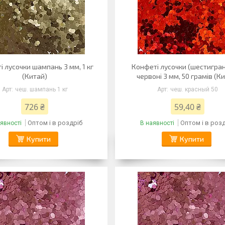
і лусочки шампань 3 мм, 1 кг
Конфеті лусочки (шестигра
(Китай)
червоні 3 мм, 50 грамів (К
чеш. шампань 1 кг
чеш. красный 50
726 ₴
59,40 ₴
Оптом і в роздріб
Оптом і в роз
явності
В наявності
Купити
Купити