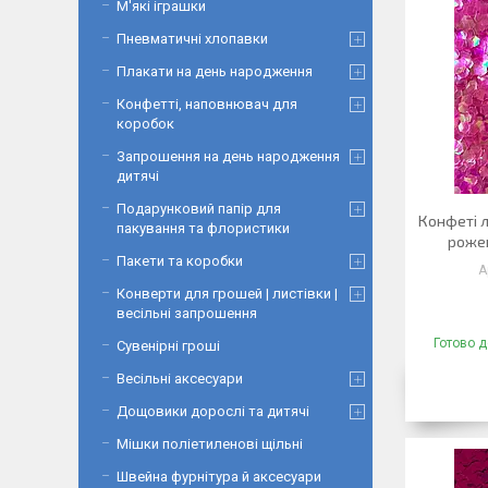
М'які іграшки
Пневматичні хлопавки
Плакати на день народження
Конфетті, наповнювач для
коробок
Запрошення на день народження
дитячі
Подарунковий папір для
Конфеті 
пакування та флористики
рожев
Пакети та коробки
Конверти для грошей | листівки |
весільні запрошення
Готово д
Сувенірні гроші
Весільні аксесуари
Дощовики дорослі та дитячі
Мішки поліетиленові щільні
Швейна фурнітура й аксесуари