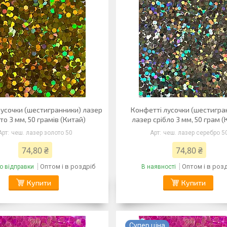
лусочки (шестигранники) лазер
Конфетті лусочки (шестигра
то 3 мм, 50 грамів (Китай)
лазер срібло 3 мм, 50 грам (
чеш. лазер золото 50
чеш. лазер серебро 5
74,80 ₴
74,80 ₴
Оптом і в роздріб
Оптом і в роз
о відправки
В наявності
Купити
Купити
Супер ціна