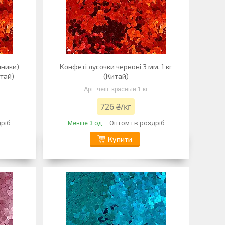
нники)
Конфеті лусочки червоні 3 мм, 1 кг
итай)
(Китай)
чеш. красный 1 кг
726 ₴/кг
дріб
Оптом і в роздріб
Менше 3 од.
Купити