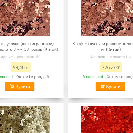
ті лусочки (шестигранники)
Конфеті лусочки рожеве золото
олото 3 мм, 50 грамів (Китай)
кг (Китай)
чеш. роз золото 50
чеш. роз золото 1 кг
59,40 ₴
726 ₴/кг
Оптом і в роздріб
Оптом і в роз
явності
В наявності
Купити
Купити