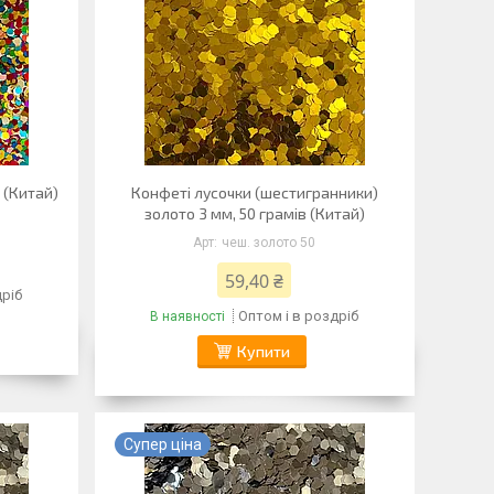
г (Китай)
Конфеті лусочки (шестигранники)
золото 3 мм, 50 грамів (Китай)
чеш. золото 50
59,40 ₴
дріб
Оптом і в роздріб
В наявності
Купити
Супер ціна