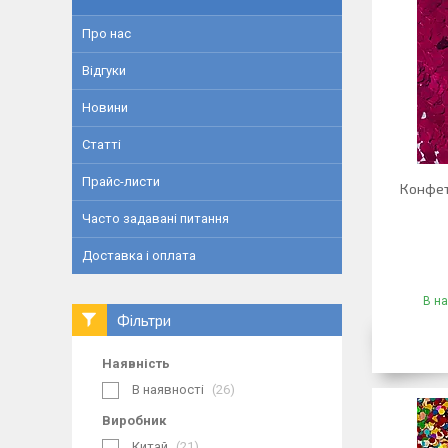
Про нас
Відгуки
Новини
Статті
Прайс-листи
Конфеті
Часто задавані питання
Доставка і оплата
В на
Фільтри
Наявність
В наявності
26
Виробник
Китай
21