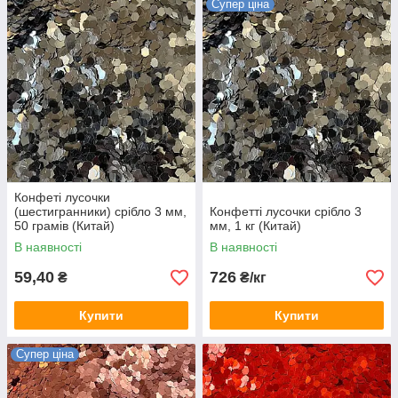
Супер ціна
Конфеті лусочки
(шестигранники) срібло 3 мм,
Конфетті лусочки срібло 3
50 грамів (Китай)
мм, 1 кг (Китай)
В наявності
В наявності
59,40
726
₴
₴/кг
Купити
Купити
Супер ціна