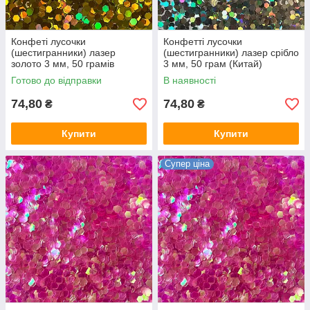
Конфеті лусочки
Конфетті лусочки
(шестигранники) лазер
(шестигранники) лазер срібло
золото 3 мм, 50 грамів
3 мм, 50 грам (Китай)
(Китай)
Готово до відправки
В наявності
74,80
74,80
₴
₴
Купити
Купити
Супер ціна