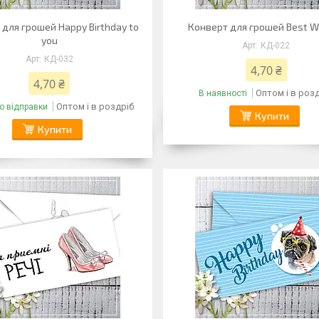
для грошей Happy Birthday to
Конверт для грошей Best W
you
КД-022
КД-032
4,70 ₴
4,70 ₴
Оптом і в роз
В наявності
Оптом і в роздріб
о відправки
Купити
Купити