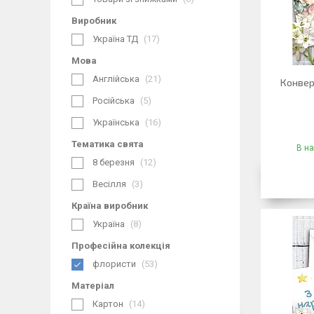
Виробник
Україна ТД
17
Мова
Англійська
21
Конвер
Російська
5
Українська
16
Тематика свята
В на
8 березня
12
Весілля
3
Країна виробник
Україна
8
Професійна колекція
флористи
53
Матеріал
Картон
14