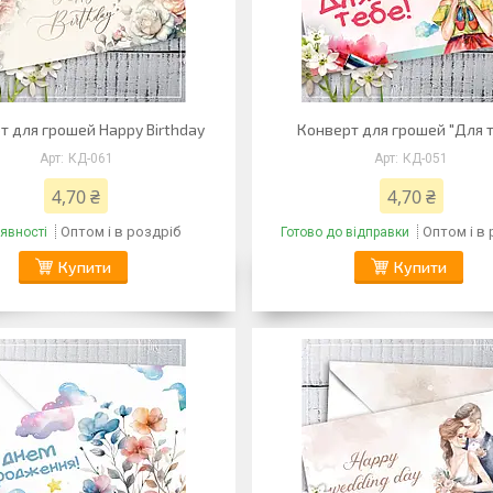
т для грошей Happy Birthday
Конверт для грошей "Для 
КД-061
КД-051
4,70 ₴
4,70 ₴
Оптом і в роздріб
Оптом і в
явності
Готово до відправки
Купити
Купити