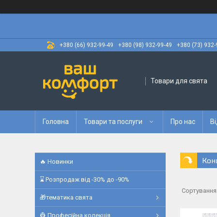
+380 (66) 932-99-49
+380 (98) 932-99-49
+380 (73) 932-
Товари для свята
Головна
Товари та послуги
Про нас
Ві
Кон
🔥 Новинки
⌛ Розпродаж від -30% до -90%
🎁тематика свята
👷 Професійна колекція