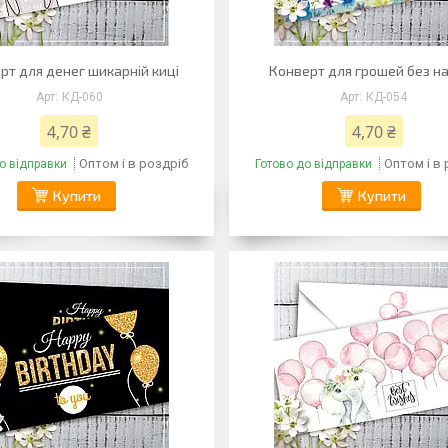
рт для денег шикарній киці
Конверт для грошей без н
КД-060
КД-054
4,70 ₴
4,70 ₴
Оптом і в роздріб
Оптом і в
о відправки
Готово до відправки
Купити
Купити