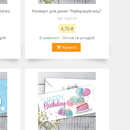
ishes
Конверт для денег "Найкращій киці"
КД-018
4,70 ₴
дріб
Оптом і в роздріб
В наявності
Купити