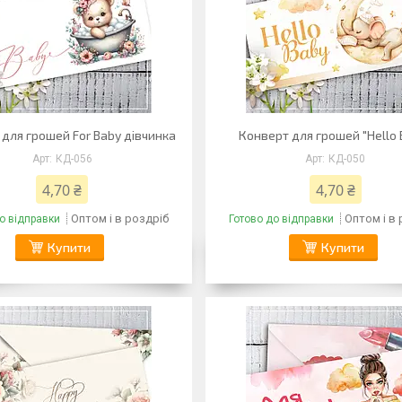
для грошей For Baby дівчинка
Конверт для грошей "Hello 
КД-056
КД-050
4,70 ₴
4,70 ₴
Оптом і в роздріб
Оптом і в
о відправки
Готово до відправки
Купити
Купити