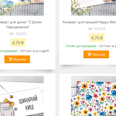
нверт для денег "З Днем
Конверт для грошей Happy Wed
Народження"
КД-058
КД-053
4,70 ₴
4,70 ₴
Оптом і в
Готово до відправки
Оптом і в роздріб
о відправки
Купити
Купити