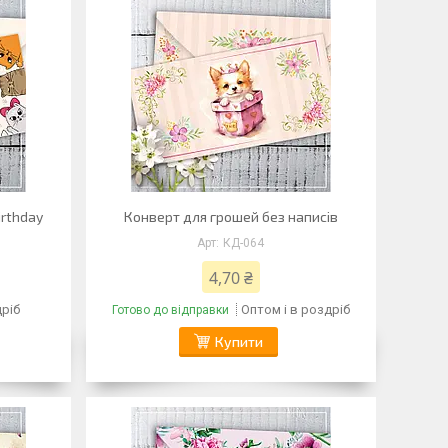
irthday
Конверт для грошей без написів
КД-064
4,70 ₴
дріб
Оптом і в роздріб
Готово до відправки
Купити