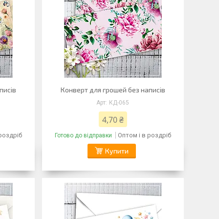
писів
Конверт для грошей без написів
КД-065
4,70 ₴
 роздріб
Оптом і в роздріб
Готово до відправки
Купити