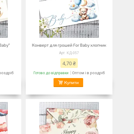
Baby"
Конверт для грошей For Baby хлопчик
КД-057
4,70 ₴
 роздріб
Оптом і в роздріб
Готово до відправки
Купити