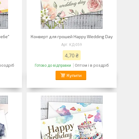
тебе"
Конверт для грошей Happy Wedding Day
КД-059
4,70 ₴
 роздріб
Оптом і в роздріб
Готово до відправки
Купити