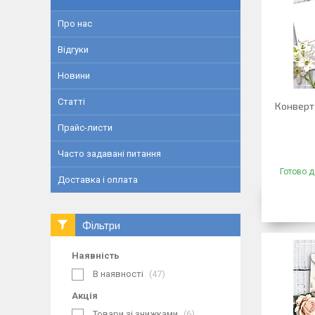
Про нас
Відгуки
Новини
Статті
Конверт 
Прайс-листи
Часто задавані питання
Готово д
Доставка і оплата
Фільтри
Наявність
В наявності
47
Акція
Товари зі знижками
6