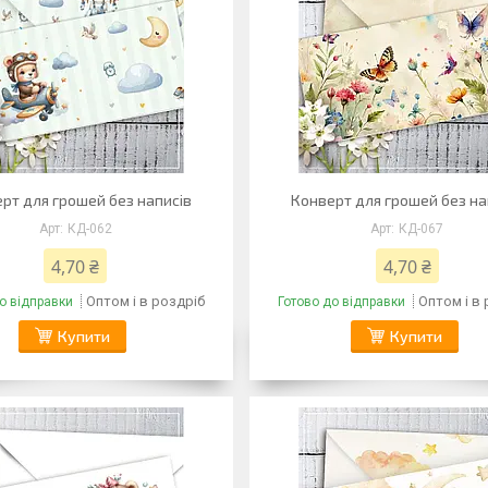
рт для грошей без написів
Конверт для грошей без на
КД-062
КД-067
4,70 ₴
4,70 ₴
Оптом і в роздріб
Оптом і в
о відправки
Готово до відправки
Купити
Купити