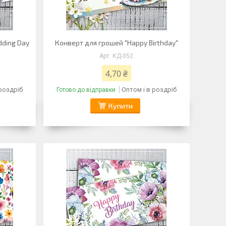
ding Day
Конверт для грошей "Happy Birthday"
КД-052
4,70 ₴
 роздріб
Оптом і в роздріб
Готово до відправки
Купити