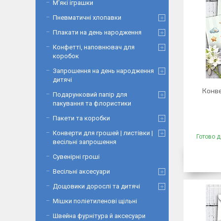
М'які іграшки
Пневматичні хлопавки
Плакати на день народження
Конфетті, наповнювач для
коробок
Запрошення на день народження
дитячі
Конве
Подарунковий папір для
пакування та флористики
Пакети та коробки
Конверти для грошей | листівки |
Готово д
весільні запрошення
Сувенірні гроші
Весільні аксесуари
Дощовики дорослі та дитячі
Мішки поліетиленові щільні
Швейна фурнітура й аксесуари