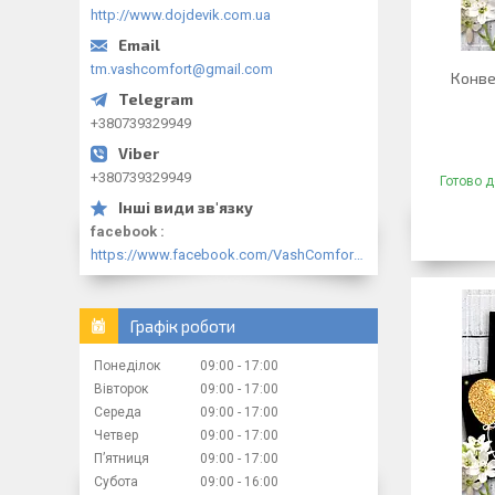
http://www.dojdevik.com.ua
tm.vashcomfort@gmail.com
Конве
+380739329949
+380739329949
Готово д
facebook
https://www.facebook.com/VashComfort.ua/
Графік роботи
Понеділок
09:00
17:00
Вівторок
09:00
17:00
Середа
09:00
17:00
Четвер
09:00
17:00
Пʼятниця
09:00
17:00
Субота
09:00
16:00