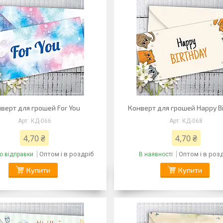
верт для грошей For You
Конверт для грошей Happy B
КД-066
КД-068
4,70 ₴
4,70 ₴
Оптом і в роздріб
Оптом і в роз
о відправки
В наявності
Купити
Купити