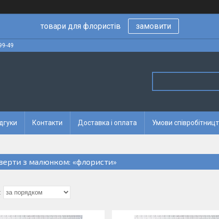
товари для флористів
замовити
99-49
дгуки
Контакти
Доставка і оплата
Умови співробітницт
верти з малюнком: «флористи»