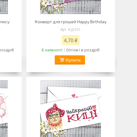
апису
Конверт для грошей Happy Birthday
КД-031
4,70 ₴
 роздріб
Оптом і в роздріб
В наявності
Купити